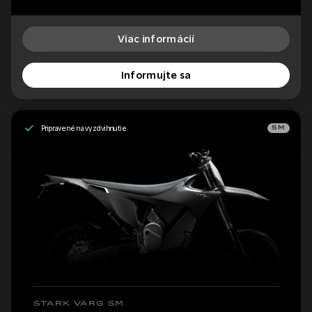
Viac informácií
Informujte sa
Pripravené na vyzdvihnutie
SM
STARK VARG SM