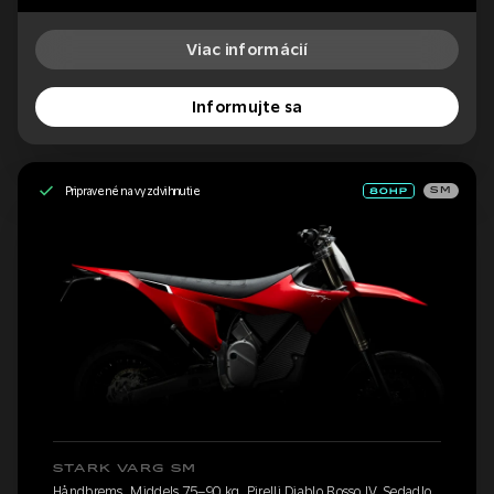
Viac informácií
Informujte sa
Pripravené na vyzdvihnutie
SM
STARK VARG SM
Håndbrems, Middels 75–90 kg, Pirelli Diablo Rosso IV, Sedadlo