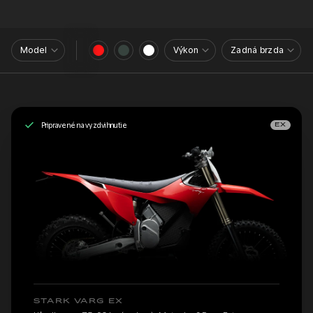
Model
Výkon
Zadná brzda
Pripravené na vyzdvihnutie
EX
STARK VARG EX