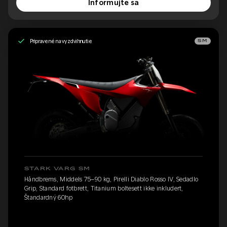
Informujte sa
Pripravené na vyzdvihnutie
SM
STARK VARG SM
Håndbrems, Middels 75–90 kg, Pirelli Diablo Rosso IV, Sedadlo
Grip, Standard fotbrett, Titanium boltesett ikke inkludert,
Štandardný 60hp