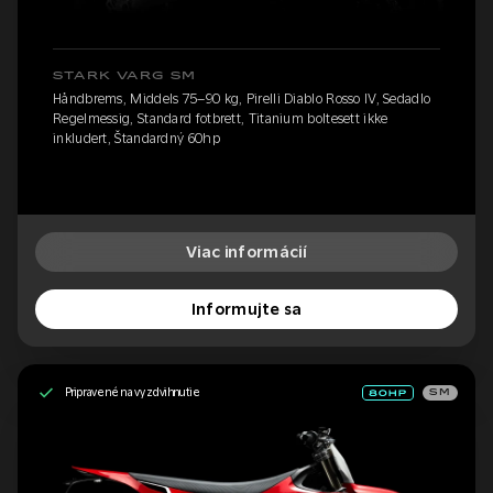
STARK VARG SM
Håndbrems, Middels 75–90 kg, Pirelli Diablo Rosso IV, Sedadlo
Regelmessig, Standard fotbrett, Titanium boltesett ikke
inkludert, Štandardný 60hp
Viac informácií
Informujte sa
Pripravené na vyzdvihnutie
SM