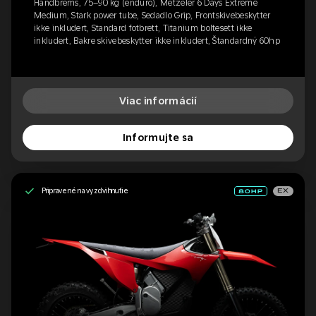
Håndbrems, 75–90 kg (enduro), Metzeler 6 Days Extreme
Medium, Stark power tube, Sedadlo Grip, Frontskivebeskytter
ikke inkludert, Standard fotbrett, Titanium boltesett ikke
inkludert, Bakre skivebeskytter ikke inkludert, Štandardný 60hp
Viac informácií
Informujte sa
Pripravené na vyzdvihnutie
EX