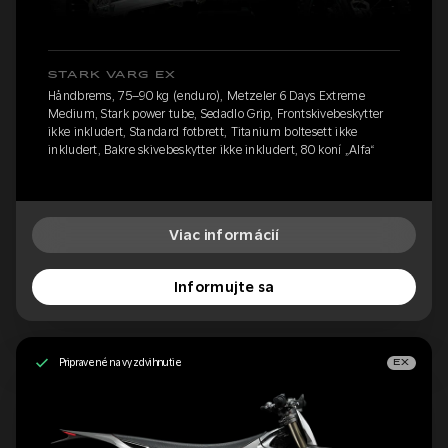
STARK VARG EX
Håndbrems, 75–90 kg (enduro), Metzeler 6 Days Extreme
Medium, Stark power tube, Sedadlo Grip, Frontskivebeskytter
ikke inkludert, Standard fotbrett, Titanium boltesett ikke
inkludert, Bakre skivebeskytter ikke inkludert, 80 koní „Alfa“
Viac informácií
Informujte sa
Pripravené na vyzdvihnutie
EX