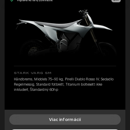
Pripravené na vyzdvihnutie
SM
STARK VARG SM
Håndbrems, Middels 75–90 kg, Pirelli Diablo Rosso IV, Sedadlo
Regelmessig, Standard fotbrett, Titanium boltesett ikke
inkludert, Štandardný 60hp
Viac informácií