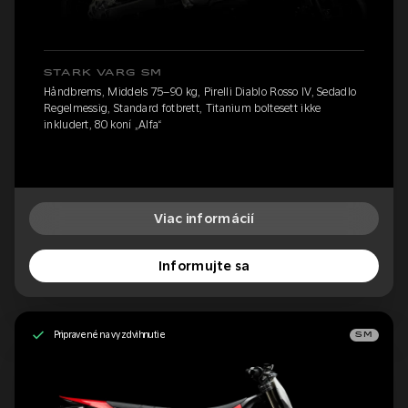
STARK VARG SM
Håndbrems, Middels 75–90 kg, Pirelli Diablo Rosso IV, Sedadlo
Regelmessig, Standard fotbrett, Titanium boltesett ikke
inkludert, 80 koní „Alfa“
Viac informácií
Informujte sa
Pripravené na vyzdvihnutie
SM