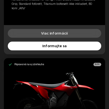
Grip, Standard fotbrett, Titanium boltesett ikke inkludert, 80
koní „Alfa“
Viac informácií
Informujte sa
Pripravené na vyzdvihnutie
SM