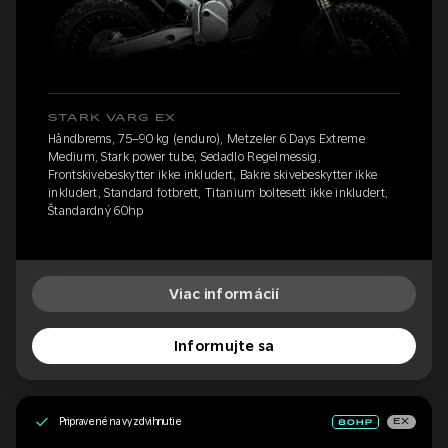
STARK VARG EX
Håndbrems, 75–90 kg (enduro), Metzeler 6 Days Extreme
Medium, Stark power tube, Sedadlo Regelmessig,
Frontskivebeskytter ikke inkludert, Bakre skivebeskytter ikke
inkludert, Standard fotbrett, Titanium boltesett ikke inkludert,
Štandardný 60hp
Viac informácií
Informujte sa
Pripravené na vyzdvihnutie
EX