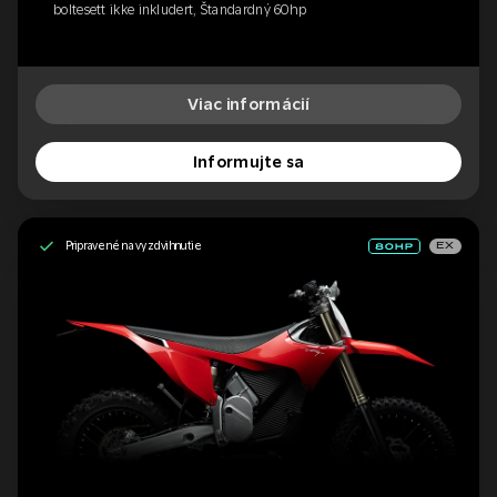
boltesett ikke inkludert, Štandardný 60hp
Viac informácií
Informujte sa
Pripravené na vyzdvihnutie
EX