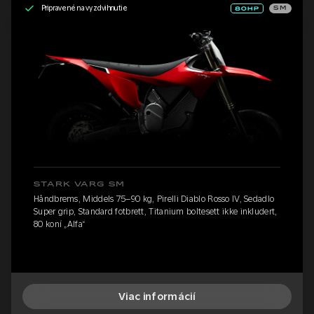
Pripravené na vyzdvihnutie
SM
STARK VARG SM
Håndbrems, Middels 75–90 kg, Pirelli Diablo Rosso IV, Sedadlo
Super grip, Standard fotbrett, Titanium boltesett ikke inkludert,
80 koní „Alfa“
Viac informácií