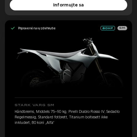
Informujte sa
Pripravené na vyzdvihnutie
SM
STARK VARG SM
Håndbrems, Middels 75–90 kg, Pirelli Diablo Rosso IV, Sedadlo
Regelmessig, Standard fotbrett, Titanium boltesett ikke
inkludert, 80 koní „Alfa“