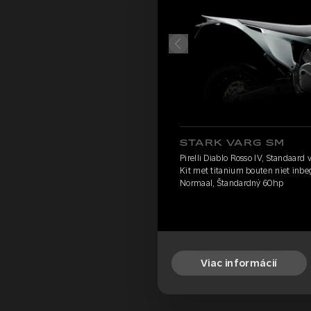
STARK VARG SM
Pirelli Diablo Rosso IV, Standaard
Kit met titanium bouten niet inb
Normaal, Štandardný 60hp
Viac informácií