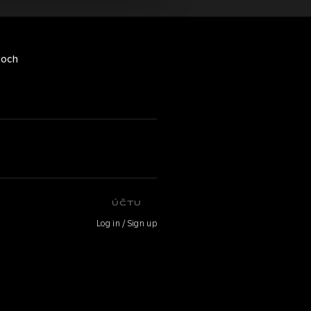
toch
ÚČTU
Log in / Sign up