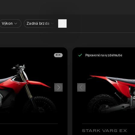
Výkon
Zadná brzda
Pripravené na vyzdvihnutie
EX
STARK VARG EX