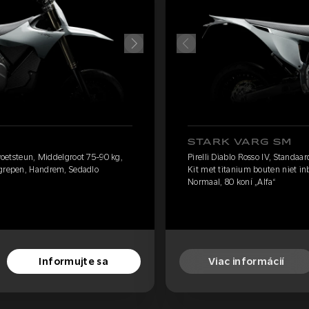
STARK VARG SM
 voetsteun, Middelgroot 75-90 kg,
Pirelli Diablo Rosso IV, Standaa
egrepen, Handrem, Sedadlo
Kit met titanium bouten niet i
Normaal, 80 koní „Alfa“
Informujte sa
Viac informácií