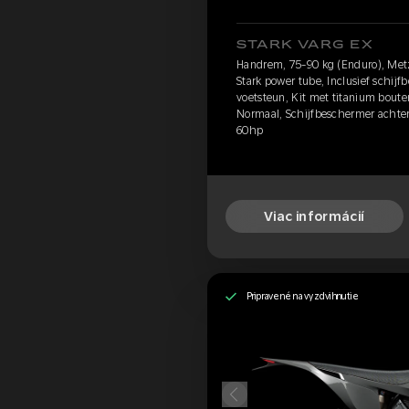
STARK VARG EX
Handrem, 75-90 kg (Enduro), Met
Stark power tube, Inclusief schij
voetsteun, Kit met titanium boute
Normaal, Schijfbeschermer achter
60hp
Viac informácií
Pripravené na vyzdvihnutie