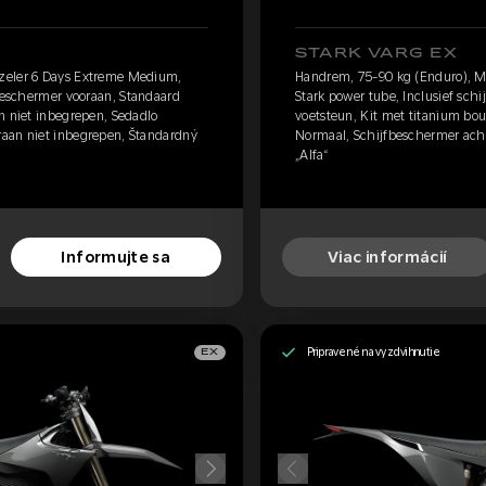
STARK VARG EX
zeler 6 Days Extreme Medium,
Handrem, 75-90 kg (Enduro), M
fbeschermer vooraan, Standaard
Stark power tube, Inclusief sch
n niet inbegrepen, Sedadlo
voetsteun, Kit met titanium bou
aan niet inbegrepen, Štandardný
Normaal, Schijfbeschermer acht
„Alfa“
Informujte sa
Viac informácií
Pripravené na vyzdvihnutie
EX