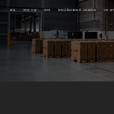
EX
MX 1.2
SM
SKÚŠOBNÁ JAZDA
IN S