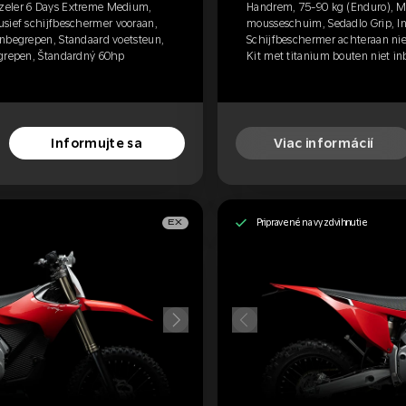
zeler 6 Days Extreme Medium,
Handrem, 75-90 kg (Enduro), M
usief schijfbeschermer vooraan,
mousseschuim, Sedadlo Grip, In
inbegrepen, Standaard voetsteun,
Schijfbeschermer achteraan nie
egrepen, Štandardný 60hp
Kit met titanium bouten niet in
Informujte sa
Viac informácií
Pripravené na vyzdvihnutie
EX