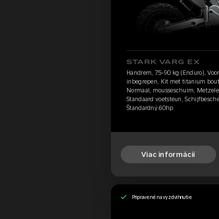
STARK VARG EX
Handrem, 75-90 kg (Enduro), Voor
inbegrepen, Kit met titanium bou
Normaal, mousseschuim, Metzele
Standaard voetsteun, Schijfbesch
Štandardný 60hp
Viac informácií
Pripravené na vyzdvihnutie