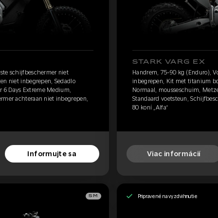
STARK VARG EX
ste schijfbeschermer niet
Handrem, 75-90 kg (Enduro), Vo
ten niet inbegrepen, Sedadlo
inbegrepen, Kit met titanium b
r 6 Days Extreme Medium,
Normaal, mousseschuim, Metze
ermer achteraan niet inbegrepen,
Standaard voetsteun, Schijfbes
80 koní „Alfa“
Informujte sa
Viac informácií
Pripravené na vyzdvihnutie
SM