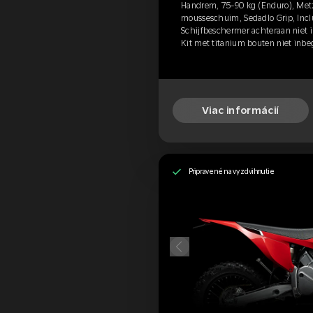
Handrem, 75-90 kg (Enduro), Met
mousseschuim, Sedadlo Grip, Incl
Schijfbeschermer achteraan niet 
Kit met titanium bouten niet inb
Viac informácií
Pripravené na vyzdvihnutie