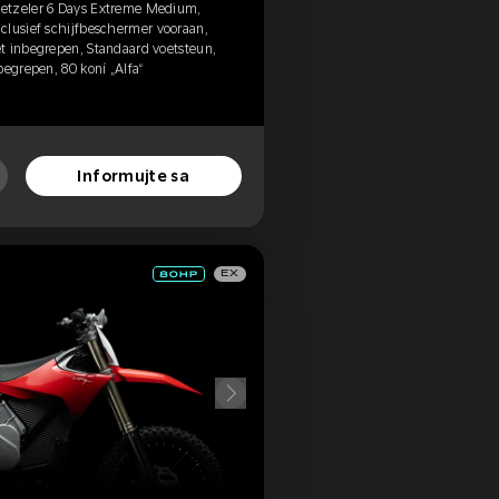
etzeler 6 Days Extreme Medium,
clusief schijfbeschermer vooraan,
t inbegrepen, Standaard voetsteun,
begrepen, 80 koní „Alfa“
Informujte sa
EX