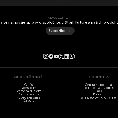
NEWSLETTER
kajte najnovšie správy o spoločnosti Stark Future a našich produk
Subscribe
SPOLOČNOSŤ
PODPORA
O nás
Centrálna podpora
Newsroom
Technical & Tutorials
Staňte sa dílerom
FAQ
Politika kvality
Kontakt
Kódex správania
Whistleblowing Channel
Careers