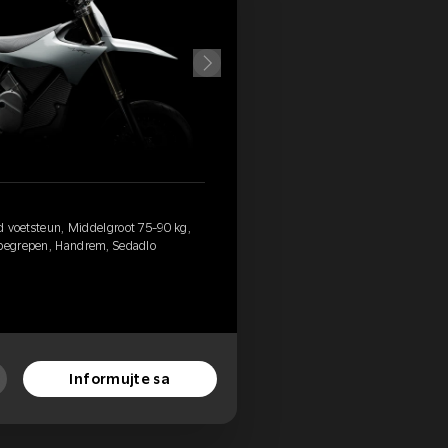
rd voetsteun, Middelgroot 75-90 kg,
nbegrepen, Handrem, Sedadlo
Informujte sa