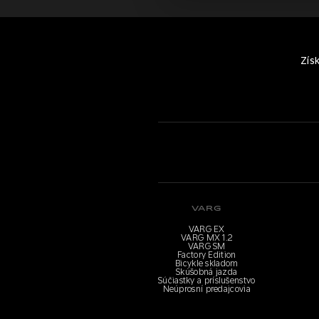
Zís
VARG
VARG EX
VARG MX 1.2
VARG SM
Factory Edition
Bicykle skladom
Skúšobná jazda
Súčiastky a príslušenstvo
Neúprosní predajcovia