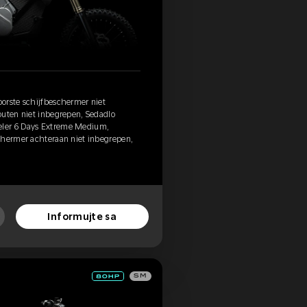
orste schijfbeschermer niet
outen niet inbegrepen, Sedadlo
ler 6 Days Extreme Medium,
chermer achteraan niet inbegrepen,
Informujte sa
SM