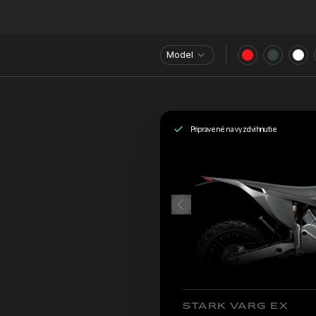
Model
Pripravené na vyzdvihnutie
STARK VARG EX