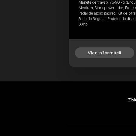
Manete de travão, 75-90 kg (Endu
Medium, Stark power tube, Protetor
Pedal de apoio padrão, Kit de para
Sedadlo Regular, Protetor do disco
60hp
Viac informácií
Zís