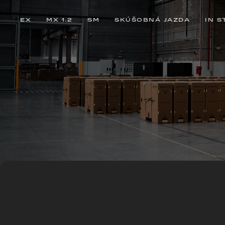
EX
MX 1.2
SM
SKÚŠOBNÁ JAZDA
IN S