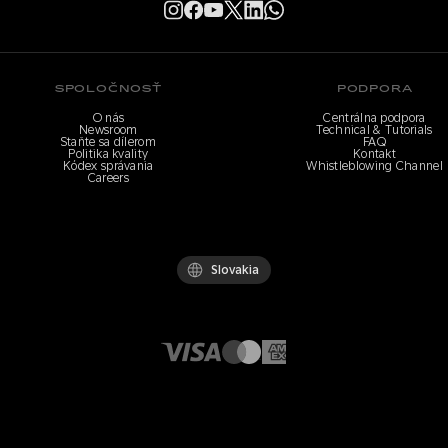
SPOLOČNOSŤ
PODPORA
O nás
Centrálna podpora
Newsroom
Technical & Tutorials
Staňte sa dílerom
FAQ
Politika kvality
Kontakt
Kódex správania
Whistleblowing Channel
Careers
Slovakia