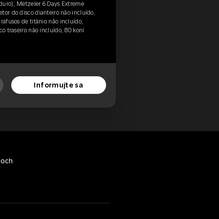
duro), Metzeler 6 Days Extreme
tor do disco dianteiro não incluído,
rafusos de titânio não incluído,
co traseiro não incluído, 80 koní
Informujte sa
toch