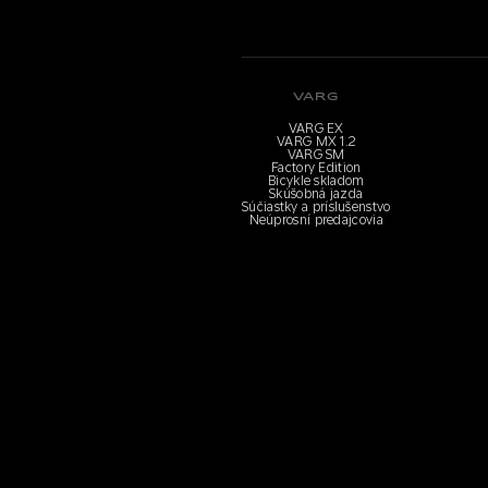
VARG
VARG EX
VARG MX 1.2
VARG SM
Factory Edition
Bicykle skladom
Skúšobná jazda
Súčiastky a príslušenstvo
Neúprosní predajcovia