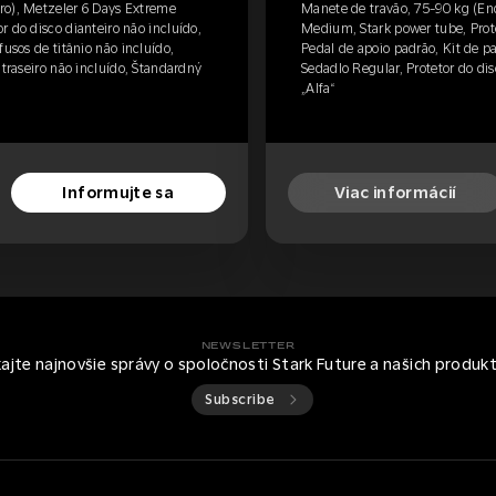
ro), Metzeler 6 Days Extreme
Manete de travão, 75-90 kg (En
 do disco dianteiro não incluído,
Medium, Stark power tube, Prote
fusos de titânio não incluído,
Pedal de apoio padrão, Kit de pa
 traseiro não incluído, Štandardný
Sedadlo Regular, Protetor do dis
„Alfa“
Informujte sa
Viac informácií
NEWSLETTER
kajte najnovšie správy o spoločnosti Stark Future a našich produk
Subscribe