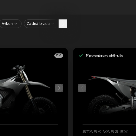
Výkon
Zadná brzda
Pripravené na vyzdvihnutie
EX
STARK VARG EX