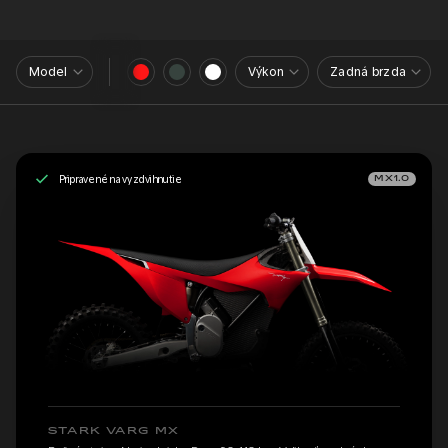
Model
Výkon
Zadná brzda
Pripravené na vyzdvihnutie
MX1.0
STARK VARG MX