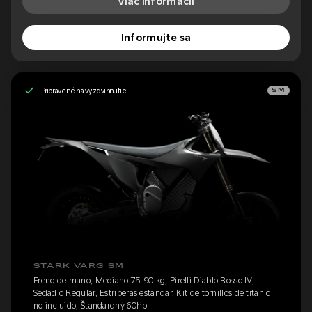
Viac informácií
Informujte sa
Pripravené na vyzdvihnutie
SM
STARK VARG SM
Freno de mano, Mediano 75-90 kg, Pirelli Diablo Rosso IV,
Sedadlo Regular, Estriberas estándar, Kit de tornillos de titanio
no incluido, Štandardný 60hp