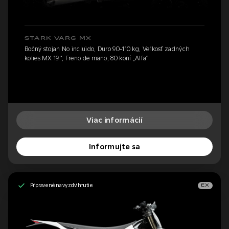
STARK VARG MX
Bočný stojan No incluido, Duro 90-110 kg, Veľkosť zadných
kolies MX 19'', Freno de mano, 80 koní „Alfa“
Viac informácií
Informujte sa
Pripravené na vyzdvihnutie
EX