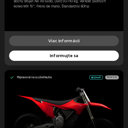
Bočný stojan No incluido, Duro 90-110 kg, Veľkosť zadných
kolies MX 19'', Freno de mano, Štandardný 60hp
Viac informácií
Informujte sa
Pripravené na vyzdvihnutie
MX1.0