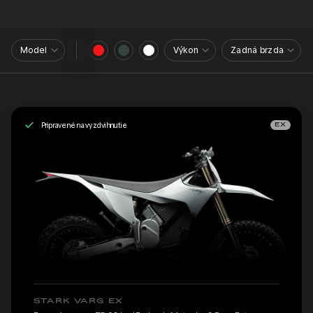
Model
Výkon
Zadná brzda
Pripravené na vyzdvihnutie
EX
STARK VARG EX