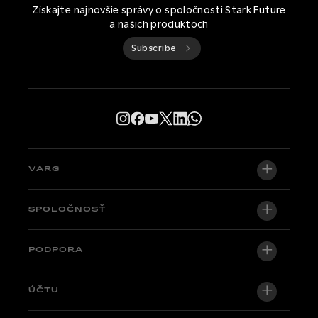
Získajte najnovšie správy o spoločnosti Stark Future
a našich produktoch
Subscribe
VARG
VARG EX
SPOLOČNOSŤ
VARG MX 1.2
O nás
PODPORA
VARG SM
Newsroom
Factory Edition
Centrálna podpora
ÚČTU
Staňte sa dílerom
Bicykle skladom
Technical & Tutorials