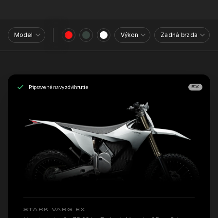
Model
Výkon
Zadná brzda
Pripravené na vyzdvihnutie
EX
STARK VARG EX