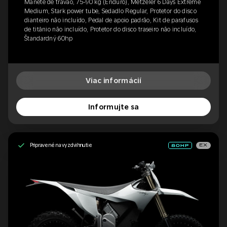
Manete de travão, 75-90 kg (Enduro), Metzeler 6 Days Extreme
Medium, Stark power tube, Sedadlo Regular, Protetor do disco
dianteiro não incluído, Pedal de apoio padrão, Kit de parafusos
de titânio não incluído, Protetor do disco traseiro não incluído,
Štandardný 60hp
Viac informácií
Informujte sa
Pripravené na vyzdvihnutie
EX