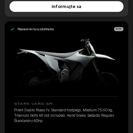
Informujte sa
Pripravené na vyzdvihnutie
SM
STARK VARG SM
Pirelli Diablo Rosso IV, Standard footpegs, Medium 75-90 kg,
Titanium bolts kit not included, Hand brake, Sedadlo Regular,
Štandardný 60hp