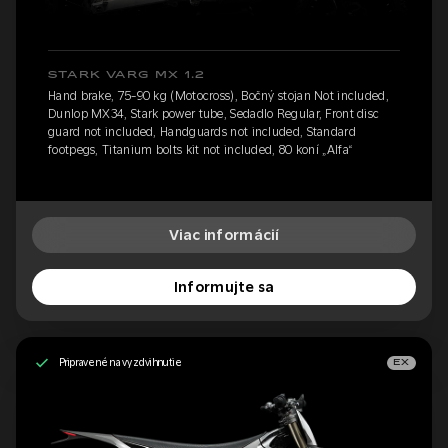
STARK VARG MX 1.2
Hand brake, 75-90 kg (Motocross), Bočný stojan Not included,
Dunlop MX34, Stark power tube, Sedadlo Regular, Front disc
guard not included, Handguards not included, Standard
footpegs, Titanium bolts kit not included, 80 koní „Alfa“
Viac informácií
Informujte sa
Pripravené na vyzdvihnutie
EX