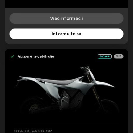
Viac informácií
Informujte sa
Pripravené na vyzdvihnutie
SM
STARK VARG SM