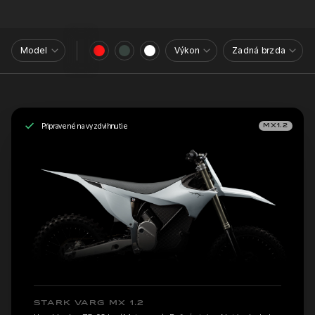
Model
Výkon
Zadná brzda
Pripravené na vyzdvihnutie
MX1.2
STARK VARG MX 1.2