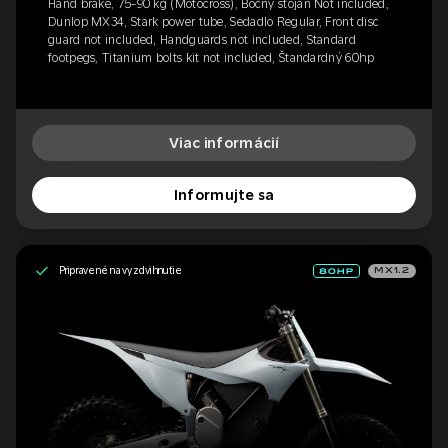
Hand brake, 75-90 kg (Motocross), Bočný stojan Not included,
Dunlop MX34, Stark power tube, Sedadlo Regular, Front disc
guard not included, Handguards not included, Standard
footpegs, Titanium bolts kit not included, Štandardný 60hp
Viac informácií
Informujte sa
Pripravené na vyzdvihnutie
MX1.2