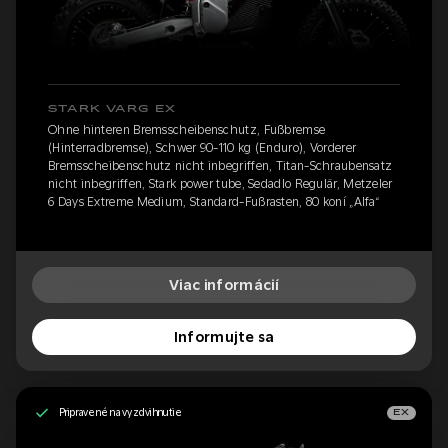
STARK VARG EX
Ohne hinteren Bremsscheibenschutz, Fußbremse
(Hinterradbremse), Schwer 90-110 kg (Enduro), Vorderer
Bremsscheibenschutz nicht inbegriffen, Titan-Schraubensatz
nicht inbegriffen, Stark power tube, Sedadlo Regulär, Metzeler
6 Days Extreme Medium, Standard-Fußrasten, 80 koní „Alfa“
Viac informácií
Informujte sa
Pripravené na vyzdvihnutie
EX