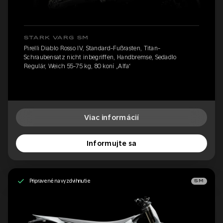
STARK VARG SM
Pirelli Diablo Rosso IV, Standard-Fußrasten, Titan-
Schraubensatz nicht inbegriffen, Handbremse, Sedadlo
Regulär, Weich 55-75 kg, 80 koní „Alfa“
Viac informácií
Informujte sa
Pripravené na vyzdvihnutie
SM