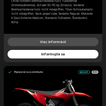
Ohne hinteren Bremsscheibenschutz, Fußbremse
(Hinterradbremse), Schwer 90-110 kg (Enduro), Vorderer
Bremsscheibenschutz nicht inbegriffen, Titan-Schraubensatz
nicht inbegriffen, Stark power tube, Sedadlo Regulär, Metzeler
6 Days Extreme Medium, Standard-Fußrasten, Štandardný
60hp
Viac informácií
Informujte sa
Pripravené na vyzdvihnutie
EX