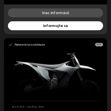
Viac informácií
Informujte sa
Pripravené na vyzdvihnutie
SM
STARK VARG SM