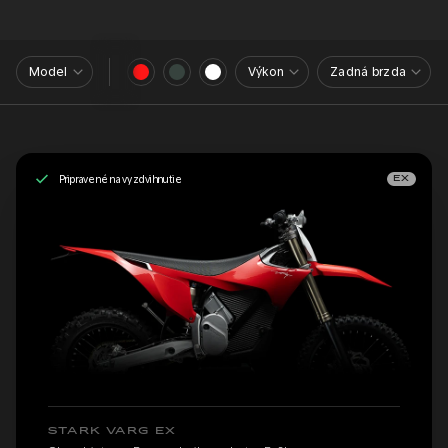
Model
Výkon
Zadná brzda
Pripravené na vyzdvihnutie
EX
STARK VARG EX