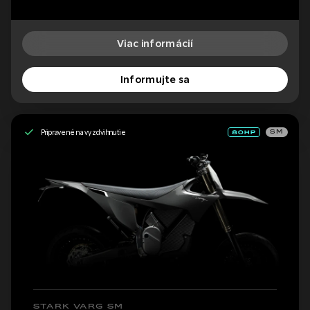
Viac informácií
Informujte sa
Pripravené na vyzdvihnutie
SM
STARK VARG SM