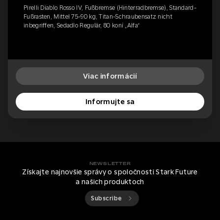
Pirelli Diablo Rosso IV, Fußbremse (Hinterradbremse), Standard-
Fußrasten, Mittel 75-90 kg, Titan-Schraubensatz nicht
inbegriffen, Sedadlo Regulär, 80 koní „Alfa“
Viac informácií
Informujte sa
NEWSLETTER
Získajte najnovšie správy o spoločnosti Stark Future
a našich produktoch
Subscribe