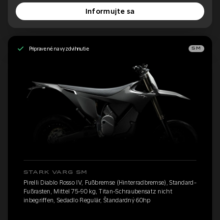
Informujte sa
Pripravené na vyzdvihnutie
SM
STARK VARG SM
Pirelli Diablo Rosso IV, Fußbremse (Hinterradbremse), Standard-
Fußrasten, Mittel 75-90 kg, Titan-Schraubensatz nicht
inbegriffen, Sedadlo Regulär, Štandardný 60hp