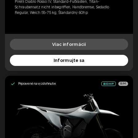
Pirelli Diablo Rosso IV, Standard-Fußrasten, Titan-
Schraubensatz nicht inbegriffen, Handbremse, Sedadlo
Regulär, Weich 55-75 kg, Štandardný 60hp
Viac informácií
Informujte sa
Pripravené na vyzdvihnutie
SM