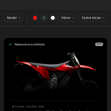
Model
Výkon
Zadná brzda
Pripravené na vyzdvihnutie
SM
STARK VARG SM