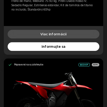
Freno de mano, Mediano 75-90 kg, Pirelli Diablo Rosso IV,
Sedadlo Regular, Estriberas estándar, Kit de tornillos de titanio
no incluido, Štandardný 60hp
Viac informácií
Informujte sa
Pripravené na vyzdvihnutie
SM