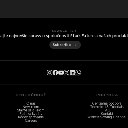
NEWSLETTER
kajte najnovšie správy o spoločnosti Stark Future a našich produk
Subscribe
SPOLOČNOSŤ
PODPORA
O nás
Centrálna podpora
Newsroom
Technical & Tutorials
Staňte sa dílerom
FAQ
Politika kvality
Kontakt
Kódex správania
Whistleblowing Channel
Careers