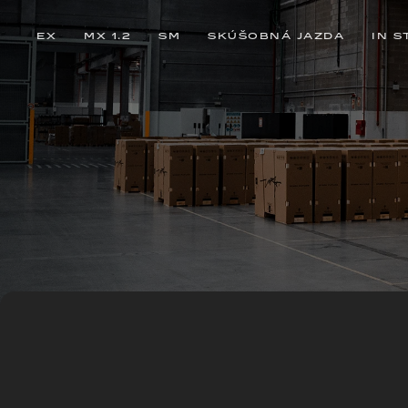
EX
MX 1.2
SM
SKÚŠOBNÁ JAZDA
IN S