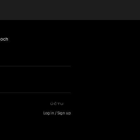
toch
ÚČTU
Log in / Sign up