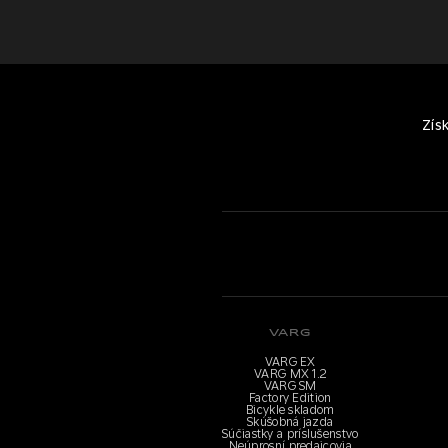
Zís
VARG
VARG EX
VARG MX 1.2
VARG SM
Factory Edition
Bicykle skladom
Skúšobná jazda
Súčiastky a príslušenstvo
Neúprosní predajcovia