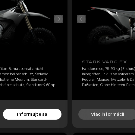
STARK VARG EX
Titan-Schraubensatz nicht
Handbremse, 75-90 kg (Enduro)
Bremsscheibenschutz, Sedadlo
inbegriffen, Inklusive vordere
s Extreme Medium, Standard-
Regulär, Mousse, Metzeler 6 D
scheibenschutz, Štandardný 60hp
Fußrasten, Ohne hinteren Brems
Informujte sa
Viac informácií