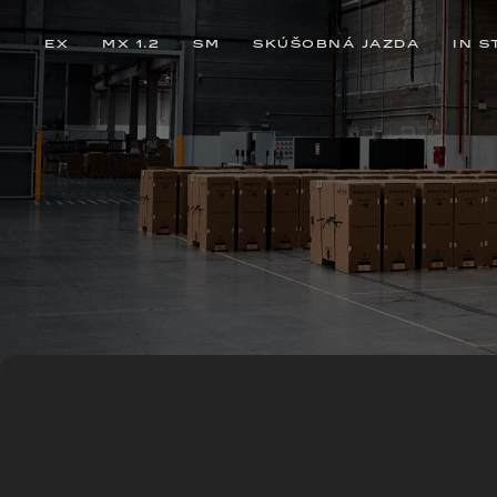
EX
MX 1.2
SM
SKÚŠOBNÁ JAZDA
IN S