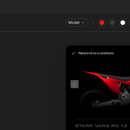
Model
Pripravené na vyzdvihnutie
STARK VARG MX 1.2