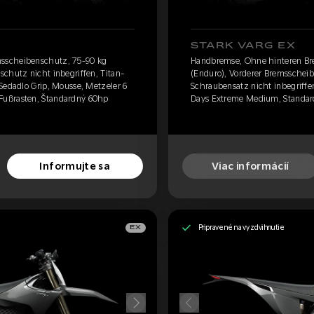
STARK VARG EX
sscheibenschutz, 75-90 kg
Handbremse, Ohne hinteren Br
chutz nicht inbegriffen, Titan-
(Enduro), Vorderer Bremsscheib
Sedadlo Grip, Mousse, Metzeler 6
Schraubensatz nicht inbegriffe
Fußrasten, Štandardný 60hp
Days Extreme Medium, Standard-
Informujte sa
Viac informácií
Pripravené na vyzdvihnutie
EX