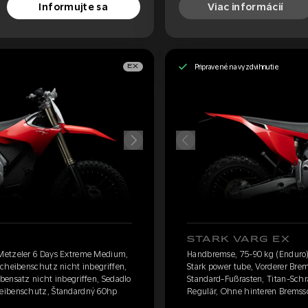
Informujte sa
Viac informácií
Pripravené na vyzdvihnutie
EX
STARK VARG EX
Metzeler 6 Days Extreme Medium,
Handbremse, 75-90 kg (Enduro)
scheibenschutz nicht inbegriffen,
Stark power tube, Vorderer Bre
bensatz nicht inbegriffen, Sedadlo
Standard-Fußrasten, Titan-Schr
eibenschutz, Štandardný 60hp
Regulär, Ohne hinteren Bremssc