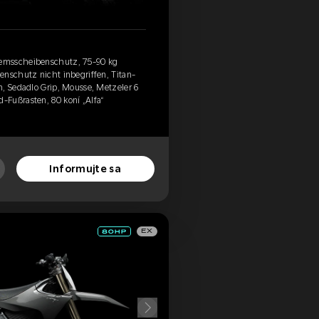
emsscheibenschutz, 75-90 kg
enschutz nicht inbegriffen, Titan-
n, Sedadlo Grip, Mousse, Metzeler 6
Fußrasten, 80 koní „Alfa“
Informujte sa
EX