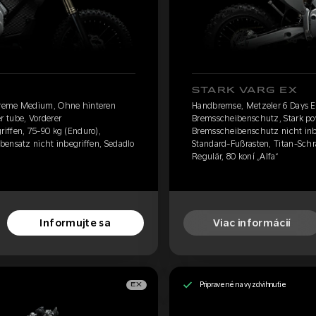
STARK VARG EX
treme Medium, Ohne hinteren
Handbremse, Metzeler 6 Days 
 tube, Vorderer
Bremsscheibenschutz, Stark po
iffen, 75-90 kg (Enduro),
Bremsscheibenschutz nicht inbe
bensatz nicht inbegriffen, Sedadlo
Standard-Fußrasten, Titan-Schr
Regulär, 80 koní „Alfa“
Informujte sa
Viac informácií
Pripravené na vyzdvihnutie
EX