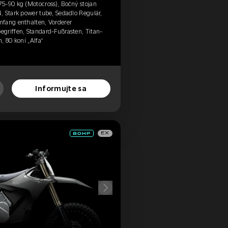
5-90 kg (Motocross), Bočný stojan
, Stark power tube, Sedadlo Regulär,
mfang enthalten, Vorderer
griffen, Standard-Fußrasten, Titan-
, 80 koní „Alfa“
Informujte sa
EX