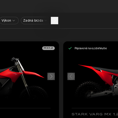
Výkon
Zadná brzda
Pripravené na vyzdvihnutie
MX1.2
STARK VARG MX 1.