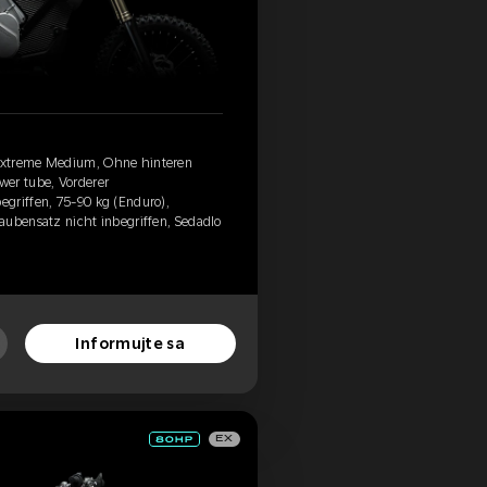
Extreme Medium, Ohne hinteren
wer tube, Vorderer
griffen, 75-90 kg (Enduro),
aubensatz nicht inbegriffen, Sedadlo
Informujte sa
EX