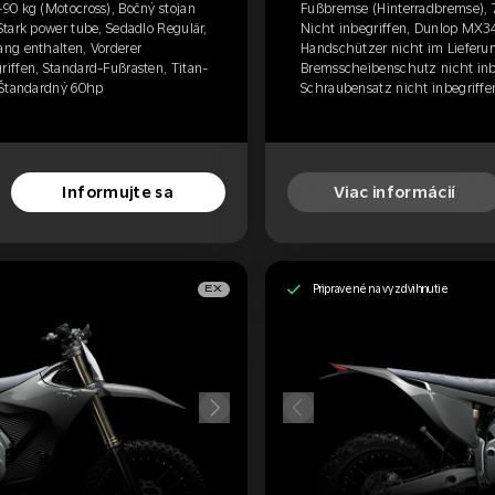
90 kg (Motocross), Bočný stojan
Fußbremse (Hinterradbremse), 7
tark power tube, Sedadlo Regulär,
Nicht inbegriffen, Dunlop MX34
ng enthalten, Vorderer
Handschützer nicht im Lieferu
iffen, Standard-Fußrasten, Titan-
Bremsscheibenschutz nicht inbe
 Štandardný 60hp
Schraubensatz nicht inbegriffen
Informujte sa
Viac informácií
Pripravené na vyzdvihnutie
EX