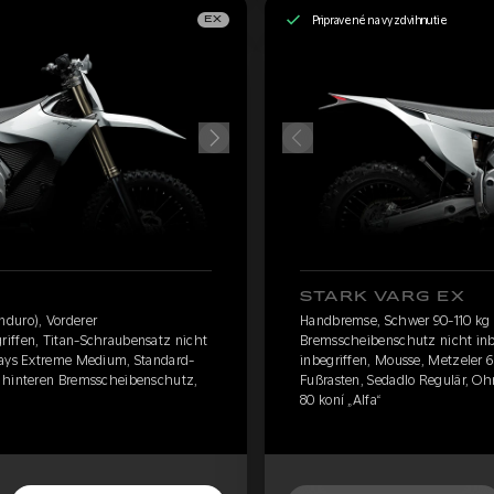
Pripravené na vyzdvihnutie
EX
STARK VARG EX
duro), Vorderer
Handbremse, Schwer 90-110 kg 
iffen, Titan-Schraubensatz nicht
Bremsscheibenschutz nicht inb
Days Extreme Medium, Standard-
inbegriffen, Mousse, Metzeler
e hinteren Bremsscheibenschutz,
Fußrasten, Sedadlo Regulär, O
80 koní „Alfa“