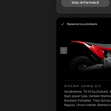
Viac informácií
Pripravené na vyzdvihnutie
STARK VARG EX
Handbremse, 75-90 kg (Enduro), 
Stark power tube, Vorderer Brems
Standard-Fußrasten, Titan-Schrau
Regulär, Ohne hinteren Bremssch