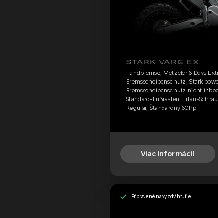
STARK VARG EX
Handbremse, Metzeler 6 Days Ex
Bremsscheibenschutz, Stark power
Bremsscheibenschutz nicht inbegr
Standard-Fußrasten, Titan-Schrau
Regulär, Štandardný 60hp
Viac informácií
Pripravené na vyzdvihnutie