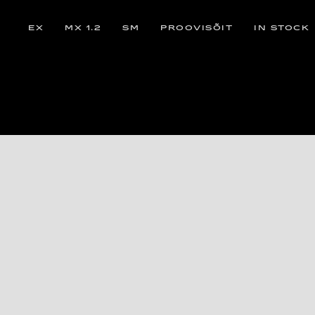
EX
MX 1.2
SM
PROOVISÕIT
IN STOCK