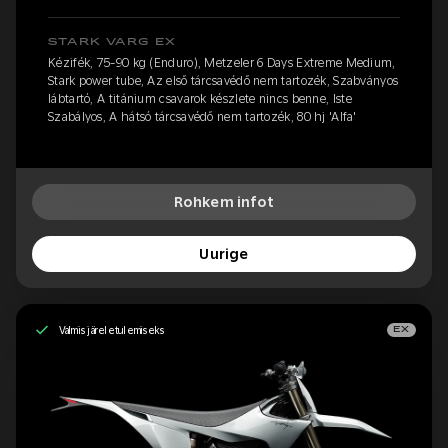
STARK VARG EX
Kézifék, 75-90 kg (Enduro), Metzeler 6 Days Extreme Medium,
Stark power tube, Az első tárcsavédő nem tartozék, Szabványos
lábtartó, A titánium csavarok készlete nincs benne, Iste
Szabályos, A hátsó tárcsavédő nem tartozék, 80 hj 'Alfa'
Rohkem infot
Uurige
Valmis järeletulemiseks
EX