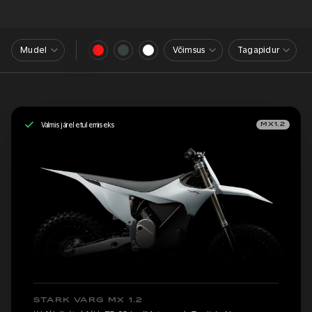
Mudel
Võimsus
Tagapidur
Valmis järeletulemiseks
MX1.2
STARK VARG MX 1.2