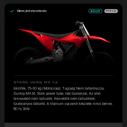
Valmis järeletulemiseks
MX1.2
STARK VARG MX 1.2
Kézifék, 75-90 kg (Motocross), Tugijalg Nem tartalmazza,
Dunlop MX34, Stark power tube, Iste Szabályos, Az első
tárcsavédő nem tartozék, Kézvédők nem tartozékok,
Szabványos lábtartó, A titánium csavarok készlete nincs benne,
80 hj 'Alfa'