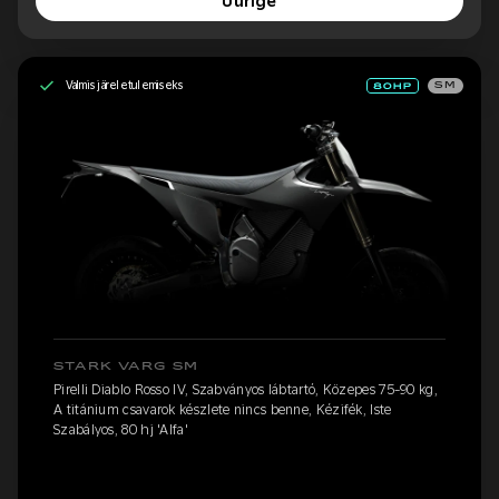
Uurige
Valmis järeletulemiseks
SM
STARK VARG SM
Pirelli Diablo Rosso IV, Szabványos lábtartó, Közepes 75-90 kg,
A titánium csavarok készlete nincs benne, Kézifék, Iste
Szabályos, 80 hj 'Alfa'