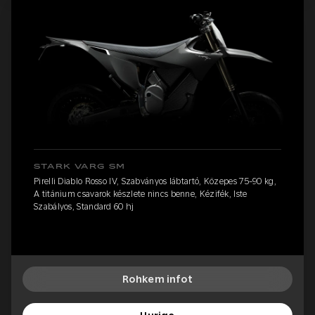
STARK VARG SM
Pirelli Diablo Rosso IV, Szabványos lábtartó, Közepes 75-90 kg,
A titánium csavarok készlete nincs benne, Kézifék, Iste
Szabályos, Standard 60 hj
Rohkem infot