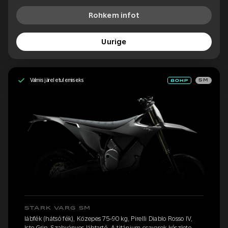
Rohkem infot
Uurige
Valmis järeletulemiseks
SM
STARK VARG SM
lábfék (hátsó fék), Közepes 75-90 kg, Pirelli Diablo Rosso IV,