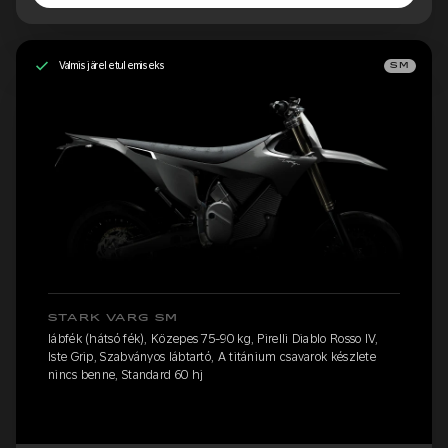
Valmis järeletulemiseks
SM
STARK VARG SM
lábfék (hátsó fék), Közepes 75-90 kg, Pirelli Diablo Rosso IV,
Iste Grip, Szabványos lábtartó, A titánium csavarok készlete
nincs benne, Standard 60 hj