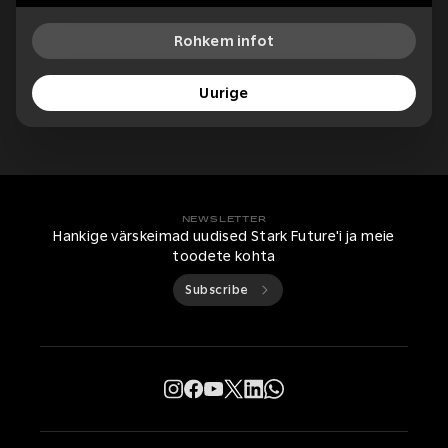
Rohkem infot
Uurige
NEWSLETTER
Hankige värskeimad uudised Stark Future'i ja meie
toodete kohta
Subscribe