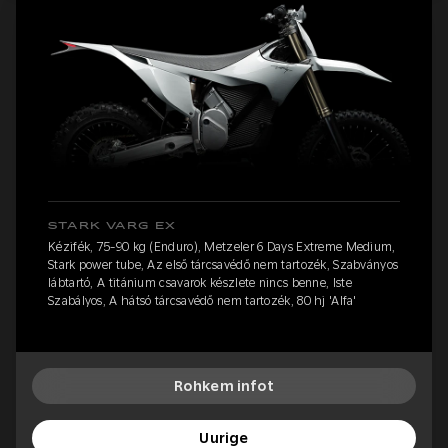
STARK VARG EX
Kézifék, 75-90 kg (Enduro), Metzeler 6 Days Extreme Medium,
Stark power tube, Az első tárcsavédő nem tartozék, Szabványos
lábtartó, A titánium csavarok készlete nincs benne, Iste
Szabályos, A hátsó tárcsavédő nem tartozék, 80 hj 'Alfa'
Rohkem infot
Uurige