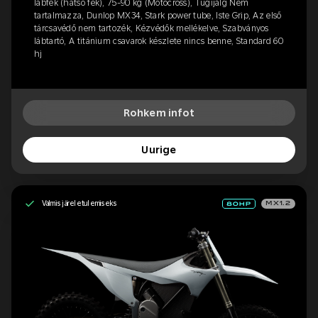
lábfék (hátsó fék), 75-90 kg (Motocross), Tugijalg Nem
tartalmazza, Dunlop MX34, Stark power tube, Iste Grip, Az első
tárcsavédő nem tartozék, Kézvédők mellékelve, Szabványos
lábtartó, A titánium csavarok készlete nincs benne, Standard 60
hj
Rohkem infot
Uurige
Valmis järeletulemiseks
MX1.2