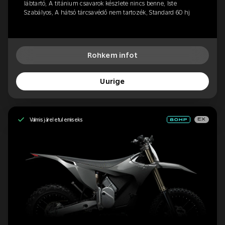
lábtartó, A titánium csavarok készlete nincs benne, Iste
Szabályos, A hátsó tárcsavédő nem tartozék, Standard 60 hj
Rohkem infot
Uurige
Valmis järeletulemiseks
EX