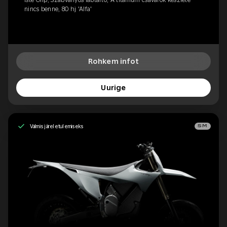
Iste Grip, Szabványos lábtartó, A titánium csavarok készlete
nincs benne, 80 hj 'Alfa'
Rohkem infot
Uurige
Valmis järeletulemiseks
SM