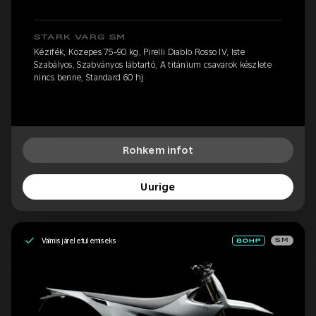
STARK VARG SM
Kézifék, Közepes 75-90 kg, Pirelli Diablo Rosso IV, Iste
Szabályos, Szabványos lábtartó, A titánium csavarok készlete
nincs benne, Standard 60 hj
Rohkem infot
Uurige
Valmis järeletulemiseks
SM