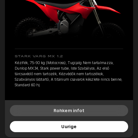
STARK VARG MX 1.2
Kézifék, 75-90 kg (Motocross), Tugijalg Nem tartalmazza,
Dunlop MX34, Stark power tube, Iste Szabályos, Az első
tárcsavédő nem tartozék, Kézvédők nem tartozékok,
Szabványos lábtartó, A titánium csavarok készlete nincs benne,
Standard 60 hj
Rohkem infot
Uurige