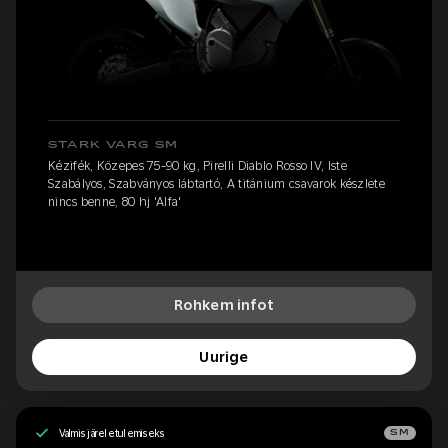
STARK VARG SM
Kézifék, Közepes 75-90 kg, Pirelli Diablo Rosso IV, Iste
Szabályos, Szabványos lábtartó, A titánium csavarok készlete
nincs benne, 80 hj 'Alfa'
Rohkem infot
Uurige
Valmis järeletulemiseks
SM