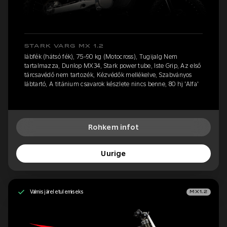
STARK VARG MX 1.2
lábfék (hátsó fék), 75-90 kg (Motocross), Tugijalg Nem
tartalmazza, Dunlop MX34, Stark power tube, Iste Grip, Az első
tárcsavédő nem tartozék, Kézvédők mellékelve, Szabványos
lábtartó, A titánium csavarok készlete nincs benne, 80 hj 'Alfa'
Rohkem infot
Uurige
Valmis järeletulemiseks
MX1.2