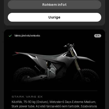
Rohkem infot
Uurige
Valmis järeletulemiseks
EX
STARK VARG EX
Kézifék, 75-90 kg (Enduro), Metzeler 6 Days Extreme Medium,
Stark power tube, Az első tárcsavédő nem tartozék, Szabványos