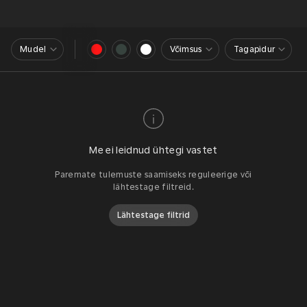
Mudel
Võimsus
Tagapidur
Me ei leidnud ühtegi vastet
Paremate tulemuste saamiseks reguleerige või
lähtestage filtreid.
Lähtestage filtrid