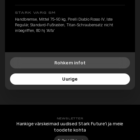
STARK VARG SM
Handbremse, Mittel 75-90 kg, Pirelli Diablo Rosso IV, Iste
Regulär, Standard-Fußrasten, Titan-Schraubensatz nicht
inbegriffen, 80 hj 'Alfa'
Rohkem infot
Uurige
NEWSLETTER
Hankige värskeimad uudised Stark Future'i ja meie
toodete kohta