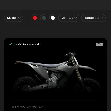
Mudel
Võimsus
Tagapidur
Valmis järeletulemiseks
EX
STARK VARG EX