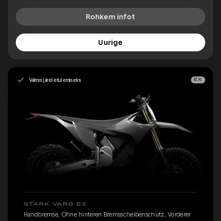
Rohkem infot
Uurige
Valmis järeletulemiseks
EX
STARK VARG EX
Handbremse, Ohne hinteren Bremsscheibenschutz, Vorderer