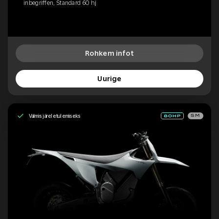
inbegriffen, Standard 60 hj
Rohkem infot
Uurige
Valmis järeletulemiseks
SM