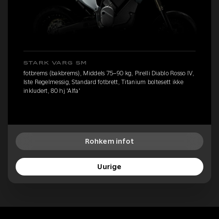
STARK VARG SM
fotbrems (bakbrems), Middels 75–90 kg, Pirelli Diablo Rosso IV,
Iste Regelmessig, Standard fotbrett, Titanium boltesett ikke
inkludert, 80 hj 'Alfa'
Rohkem infot
Uurige