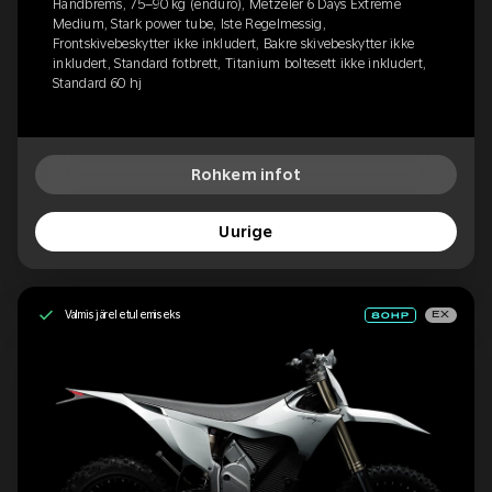
Håndbrems, 75–90 kg (enduro), Metzeler 6 Days Extreme
Medium, Stark power tube, Iste Regelmessig,
Frontskivebeskytter ikke inkludert, Bakre skivebeskytter ikke
inkludert, Standard fotbrett, Titanium boltesett ikke inkludert,
Standard 60 hj
Rohkem infot
Uurige
Valmis järeletulemiseks
EX