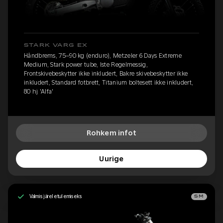
STARK VARG EX
Håndbrems, 75–90 kg (enduro), Metzeler 6 Days Extreme
Medium, Stark power tube, Iste Regelmessig,
Frontskivebeskytter ikke inkludert, Bakre skivebeskytter ikke
inkludert, Standard fotbrett, Titanium boltesett ikke inkludert,
80 hj 'Alfa'
Rohkem infot
Uurige
Valmis järeletulemiseks
SM