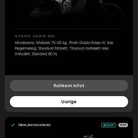
STARK VARG SM
Håndbrems, Middels 75–90 kg, Pirelli Diablo Rosso IV, Iste
Regelmessig, Standard fotbrett, Titanium boltesett ikke
inkludert, Standard 60 hj
Rohkem infot
Uurige
Valmis järeletulemiseks
SM