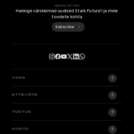
NEWSLETTER
Hankige värskeimad uudised Stark Future'i ja meie
toodete kohta
Subscribe
VARG
VARG EX
ETTEVÕTE
VARG MX 1.2
Meie kohta
TOETUS
VARG SM
Newsroom
Factory Edition
Tugikeskus
KONTO
Hakka edasimüüjaks