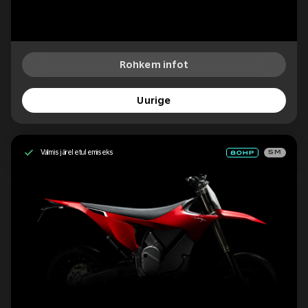
Rohkem infot
Uurige
Valmis järeletulemiseks
SM