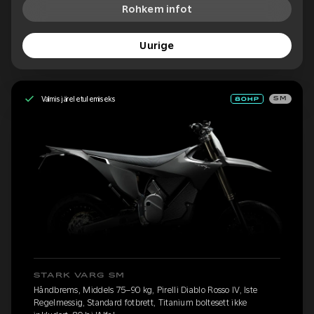
Rohkem infot
Uurige
Valmis järeletulemiseks
SM
STARK VARG SM
Håndbrems, Middels 75–90 kg, Pirelli Diablo Rosso IV, Iste
Regelmessig, Standard fotbrett, Titanium boltesett ikke