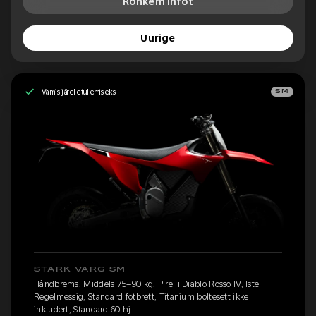
Rohkem infot
Uurige
Valmis järeletulemiseks
SM
STARK VARG SM
Håndbrems, Middels 75–90 kg, Pirelli Diablo Rosso IV, Iste
Regelmessig, Standard fotbrett, Titanium boltesett ikke
inkludert, Standard 60 hj