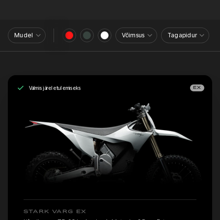
Mudel
Võimsus
Tagapidur
Valmis järeletulemiseks
EX
STARK VARG EX