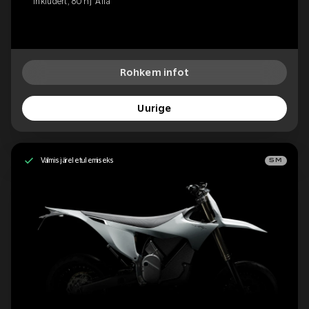
inkludert, 80 hj 'Alfa'
Rohkem infot
Uurige
Valmis järeletulemiseks
SM