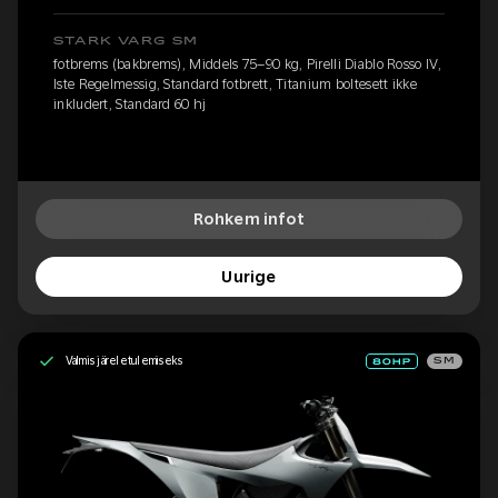
STARK VARG SM
fotbrems (bakbrems), Middels 75–90 kg, Pirelli Diablo Rosso IV,
Iste Regelmessig, Standard fotbrett, Titanium boltesett ikke
inkludert, Standard 60 hj
Rohkem infot
Uurige
Valmis järeletulemiseks
SM