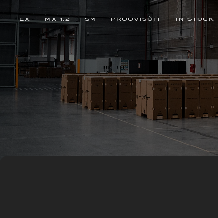
EX
MX 1.2
SM
PROOVISÕIT
IN STOCK