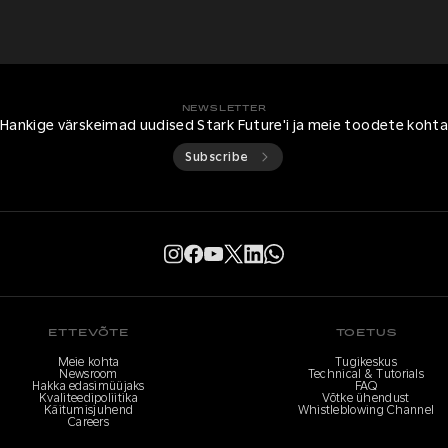
NEWSLETTER
Hankige värskeimad uudised Stark Future'i ja meie toodete koht
Subscribe
ETTEVÕTE
TOETUS
Meie kohta
Tugikeskus
Newsroom
Technical & Tutorials
Hakka edasimüüjaks
FAQ
Kvaliteedipoliitika
Võtke ühendust
Käitumisjuhend
Whistleblowing Channel
Careers