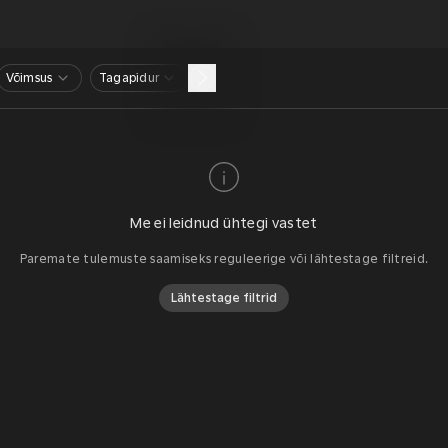
Võimsus
Tagapidur
Me ei leidnud ühtegi vastet
Paremate tulemuste saamiseks reguleerige või lähtestage filtreid.
Lähtestage filtrid