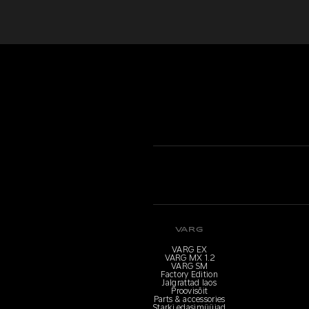
VARG
VARG EX
VARG MX 1.2
VARG SM
Factory Edition
Jalgrattad laos
Proovisõit
Parts & accessories
Starki edasimüüjad