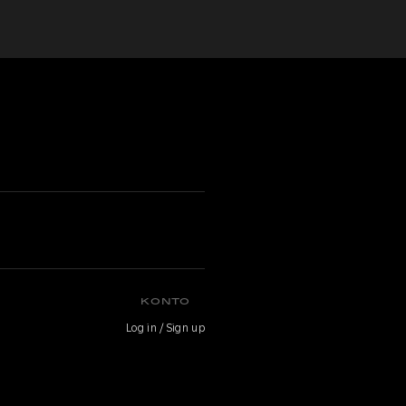
a
KONTO
Log in / Sign up