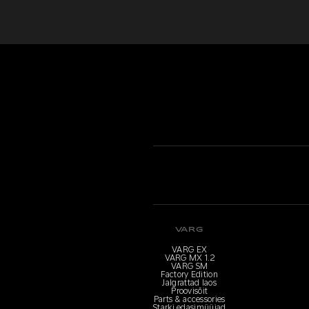
VARG
VARG EX
VARG MX 1.2
VARG SM
Factory Edition
Jalgrattad laos
Proovisõit
Parts & accessories
Starki edasimüüjad