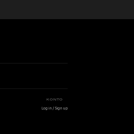
a
KONTO
Log in / Sign up