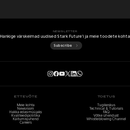
NEWSLETTER
Hankige värskeimad uudised Stark Future'i ja meie toodete koht
Subscribe
ETTEVÕTE
TOETUS
Meie kohta
Tugikeskus
Newsroom
Technical & Tutorials
Hakka edasimüüjaks
FAQ
Kvaliteedipoliitika
Võtke ühendust
Käitumisjuhend
Whistleblowing Channel
Careers