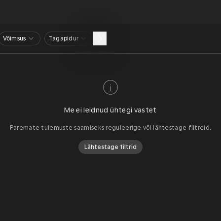
Võimsus
Tagapidur
Me ei leidnud ühtegi vastet
Paremate tulemuste saamiseks reguleerige või lähtestage filtreid.
Lähtestage filtrid