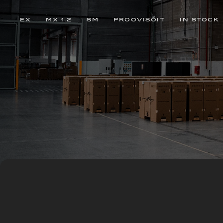
EX
MX 1.2
SM
PROOVISÕIT
IN STOCK