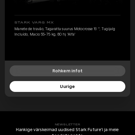
STARK VARG MX
Manete de travão, Tagaratta suurus Motocrosse 19 '', Tugijalg
Incluído, Macio 55-75 kg, 80 hj 'Alfa'
Rohkem infot
Uurige
NEWSLETTER
Hankige värskeimad uudised Stark Future'i ja meie