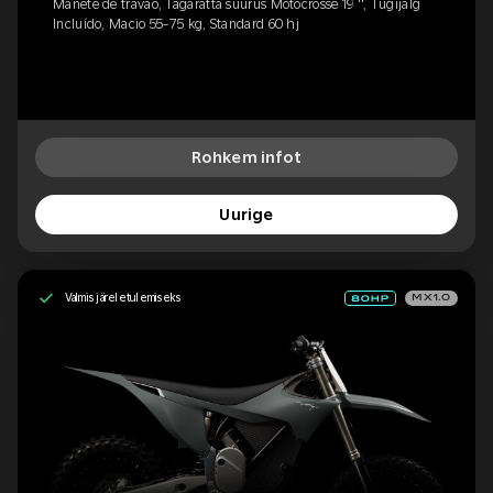
Manete de travão, Tagaratta suurus Motocrosse 19 '', Tugijalg
Incluído, Macio 55-75 kg, Standard 60 hj
Rohkem infot
Uurige
Valmis järeletulemiseks
MX1.0