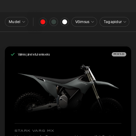
Mudel
Võimsus
Tagapidur
Valmis järeletulemiseks
MX1.0
STARK VARG MX