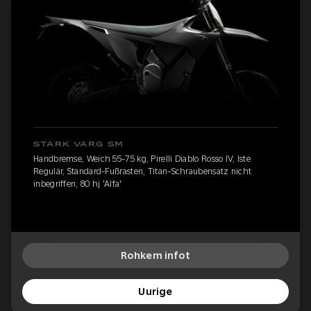
STARK VARG SM
Handbremse, Weich 55-75 kg, Pirelli Diablo Rosso IV, Iste
Regulär, Standard-Fußrasten, Titan-Schraubensatz nicht
inbegriffen, 80 hj 'Alfa'
Rohkem infot
Uurige