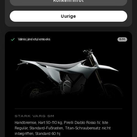
Rohkem infot
Uurige
Valmis järeletulemiseks
SM
STARK VARG SM
Handbremse, Hart 90-110 kg, Pirelli Diablo Rosso IV, Iste
Regulär, Standard-Fußrasten, Titan-Schraubensatz nicht
inbegriffen, Standard 60 hj