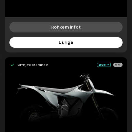
Rohkem infot
Uurige
Valmis järeletulemiseks
SM