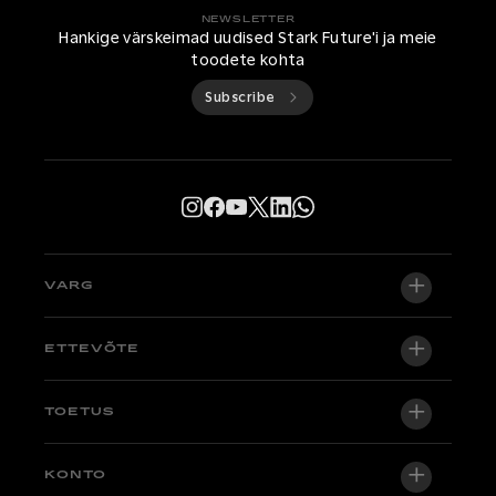
NEWSLETTER
Hankige värskeimad uudised Stark Future'i ja meie
toodete kohta
Subscribe
VARG
VARG EX
ETTEVÕTE
VARG MX 1.2
Meie kohta
TOETUS
VARG SM
Newsroom
Factory Edition
Tugikeskus
KONTO
Hakka edasimüüjaks