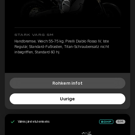
STARK VARG SM
Handbremse, Weich 55-75 kg, Pirelli Diablo Rosso IV, Iste
Regulär, Standard-Fußrasten, Titan-Schraubensatz nicht
inbegriffen, Standard 60 hj
Rohkem infot
Uurige
Valmis järeletulemiseks
SM