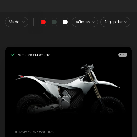
Mudel
Võimsus
Tagapidur
Valmis järeletulemiseks
EX
STARK VARG EX