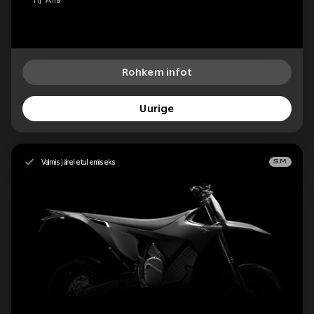
hj 'Alfa'
Rohkem infot
Uurige
Valmis järeletulemiseks
SM