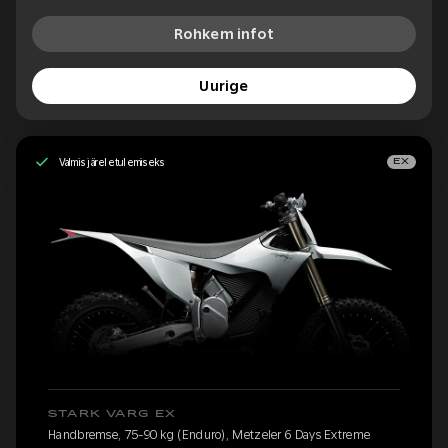
Rohkem infot
Uurige
Valmis järeletulemiseks
EX
STARK VARG EX
Handbremse, 75-90 kg (Enduro), Metzeler 6 Days Extreme