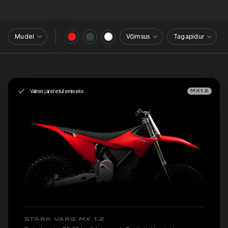
Mudel
Võimsus
Tagapidur
Valmis järeletulemiseks
MX1.2
STARK VARG MX 1.2