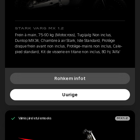
STARK VARG MX 1.2
Frein à main, 75-90 kg (Motocross), Tugijalg Non inclus,
Dunlop MX34, Chambre à air Stark, Iste Standard, Protège
disque frein avant non inclus, Protège-mains non inclus, Cale-
pied standard, Kit de visserie en titane non inclus, 80 hj 'Alfa'
Rohkem infot
Uurige
Valmis järeletulemiseks
MX1.2