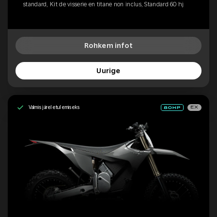
standard, Kit de visserie en titane non inclus, Standard 60 hj
Rohkem infot
Uurige
Valmis järeletulemiseks
EX