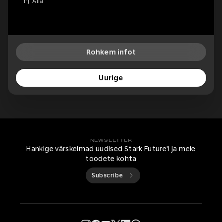
hj 'Alfa'
Rohkem infot
Uurige
NEWSLETTER
Hankige värskeimad uudised Stark Future'i ja meie
toodete kohta
Subscribe