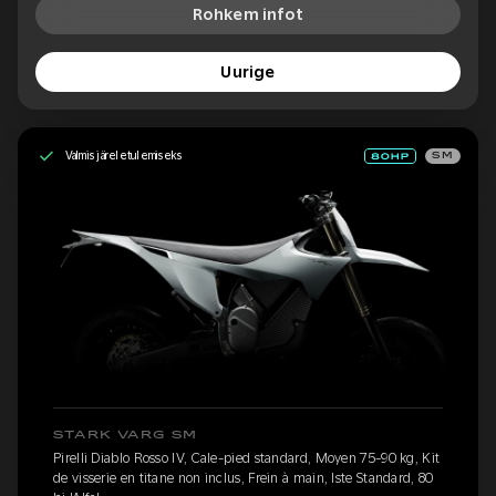
Rohkem infot
Uurige
Valmis järeletulemiseks
SM
STARK VARG SM
Pirelli Diablo Rosso IV, Cale-pied standard, Moyen 75-90 kg, Kit
de visserie en titane non inclus, Frein à main, Iste Standard, 80