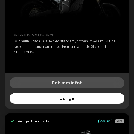
STARK VARG SM
Michelin Road 6, Cale-pied standard, Moyen 75-90 kg, Kit de
visserie en titane non inclus, Frein à main, Iste Standard,
Standard 60 hj
Rohkem infot
Uurige
Valmis järeletulemiseks
SM