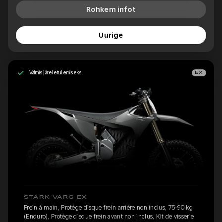
Rohkem infot
Uurige
Valmis järeletulemiseks
EX
STARK VARG EX
Frein à main, Protège disque frein arrière non inclus, 75-90 kg
(Enduro), Protège disque frein avant non inclus, Kit de visserie