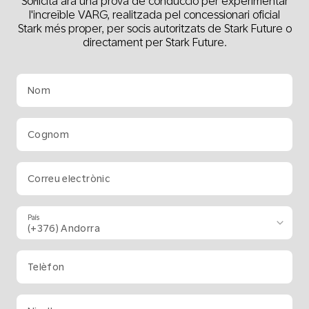
Sol·licita ara una prova de conducció per experimentar
l'increïble VARG, realitzada pel concessionari oficial
Stark més proper, per socis autoritzats de Stark Future o
directament per Stark Future.
Nom
Cognom
Correu electrònic
País
Telèfon