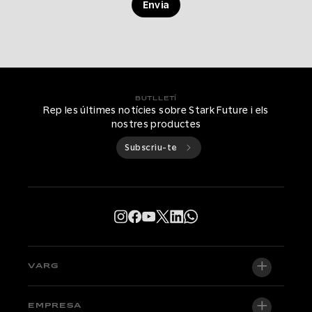
Envia
BUTLLETÍ
Rep les últimes notícies sobre Stark Future i els
nostres productes
Subscriu-te
VARG
VARG EX
EMPRESA