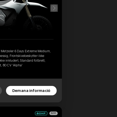
, Metzeler 6 Days Extreme Medium,
essig, Frontskivebeskytter ikke
kke inkludert, Standard fotbrett,
t, 80 CV 'Alpha'
Demana informació
SM