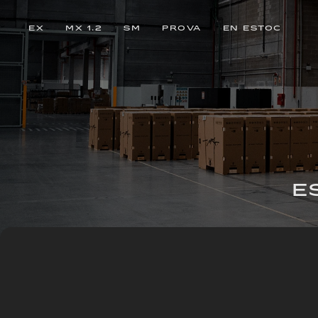
EX
MX 1.2
SM
PROVA
EN ESTOC
E