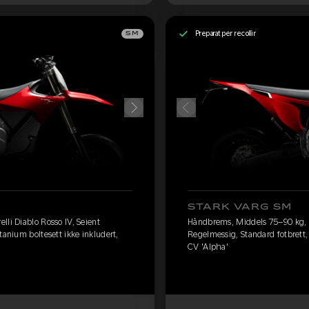
Preparat per recollir
SM
STARK VARG SM
lli Diablo Rosso IV, Seient
Håndbrems, Middels 75–90 kg, Pi
tanium boltesett ikke inkludert,
Regelmessig, Standard fotbrett, 
CV 'Alpha'