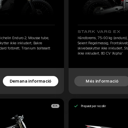
STARK VARG EX
ichelin Enduro 2, Mousse tube,
Håndbrems, 75–90 kg (enduro),
ytter ikke inkludert, Bakre
Seient Regelmessig, Frontskiveb
dard fotbrett, Titanium boltesett
skivebeskytter ikke inkludert, S
ikke inkludert, 80 CV 'Alpha'
Demana informació
Més informació
Preparat per recollir
EX