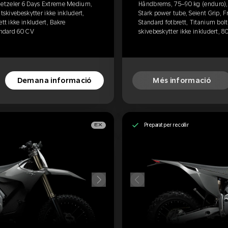
etzeler 6 Days Extreme Medium,
Håndbrems, 75–90 kg (enduro)
tskivebeskytter ikke inkludert,
Stark power tube, Seient Grip, F
tt ikke inkludert, Bakre
Standard fotbrett, Titanium bolt
tàndard 60 CV
skivebeskytter ikke inkludert, 8
Demana informació
Més informació
Preparat per recollir
EX