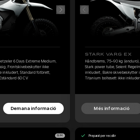
STARK VARG EX
etzeler 6 Days Extreme Medium,
Håndbrems, 75–90 kg (enduro)
sig, Frontskivebeskytter ikke
Stark power tube, Seient Regelm
e inkludert, Standard fotbrett,
inkludert, Bakre skivebeskytter i
, Estàndard 60 CV
Titanium boltesett ikke inkluder
Demana informació
Més informació
Preparat per recollir
SM