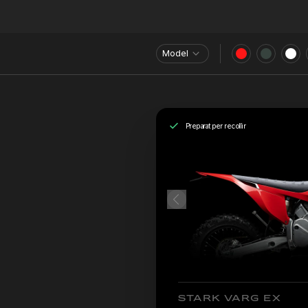
Model
Preparat per recollir
STARK VARG EX