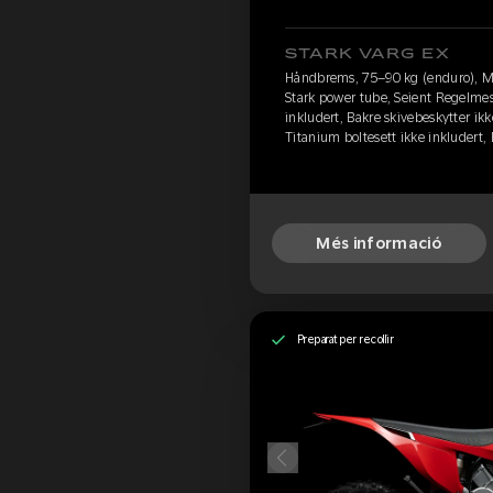
STARK VARG EX
Håndbrems, 75–90 kg (enduro), M
Stark power tube, Seient Regelmes
inkludert, Bakre skivebeskytter ikk
Titanium boltesett ikke inkludert
Més informació
Preparat per recollir