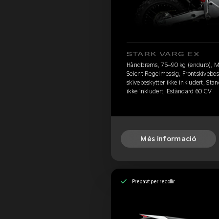
STARK VARG EX
Håndbrems, 75–90 kg (enduro), M
Seient Regelmessig, Frontskivebesk
skivebeskytter ikke inkludert, Stan
ikke inkludert, Estàndard 60 CV
Més informació
Preparat per recollir