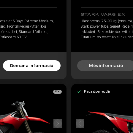
STARK VARG EX
etzeler 6 Days Extreme Medium,
Håndbrems, 75–90 kg (enduro)
sig, Frontskivebeskytter ikke
Stark power tube, Seient Regelm
e inkludert, Standard fotbrett,
inkludert, Bakre skivebeskytter i
, Estàndard 60 CV
Titanium boltesett ikke inkluder
Demana informació
Més informació
Preparat per recollir
EX