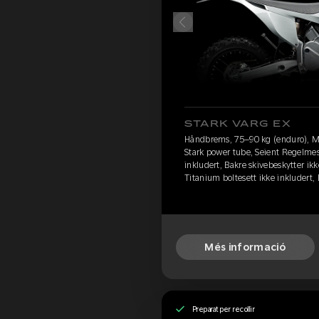
STARK VARG EX
Håndbrems, 75–90 kg (enduro), M
Stark power tube, Seient Regelmes
inkludert, Bakre skivebeskytter ikk
Titanium boltesett ikke inkludert
Més informació
Preparat per recollir