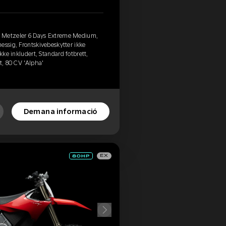
, Metzeler 6 Days Extreme Medium,
essig, Frontskivebeskytter ikke
kke inkludert, Standard fotbrett,
t, 80 CV 'Alpha'
Demana informació
EX