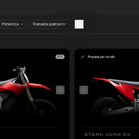
Potència
Frenada posterior
Preparat per recollir
EX
STARK VARG EX