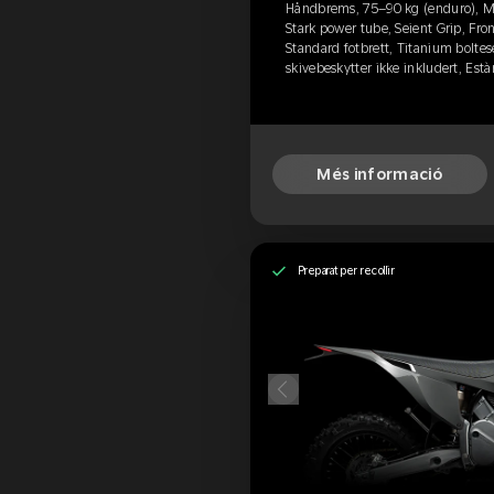
Håndbrems, 75–90 kg (enduro), M
Stark power tube, Seient Grip, Fron
Standard fotbrett, Titanium boltese
skivebeskytter ikke inkludert, Es
Més informació
Preparat per recollir