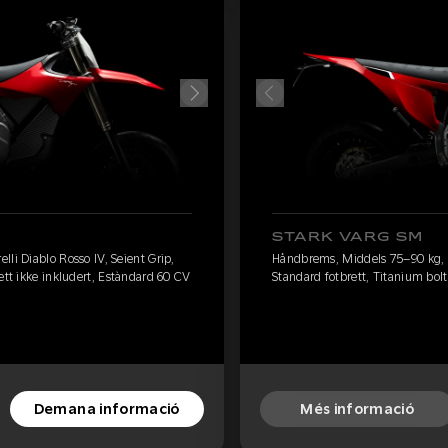
STARK VARG SM
li Diablo Rosso IV, Seient Grip,
Håndbrems, Middels 75–90 kg, Pi
ett ikke inkludert, Estàndard 60 CV
Standard fotbrett, Titanium bolt
Demana informació
Més informació