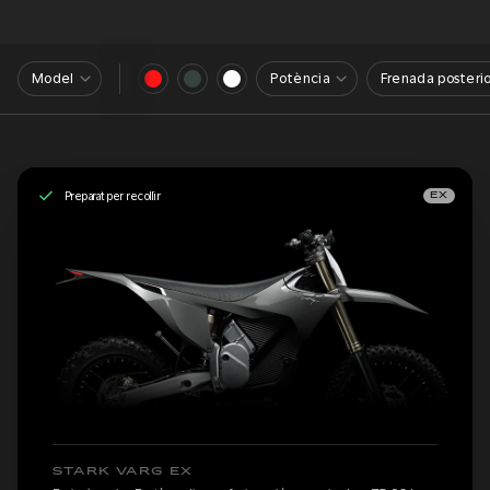
Model
Potència
Frenada posterio
Preparat per recollir
EX
STARK VARG EX