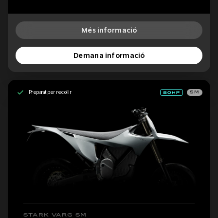
Més informació
Demana informació
Preparat per recollir
SM
STARK VARG SM