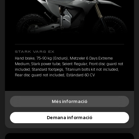
STARK VARG EX
Hand brake, 75-90 kg (Enduro), Metzeler 6 Days Extreme
Medium, Stark power tube, Seient Regular, Front disc guard not
included, Standard footpegs, Titanium bolts kit not included,
Rear disc guard not included, Estàndard 60 CV
Més informació
Demana informació