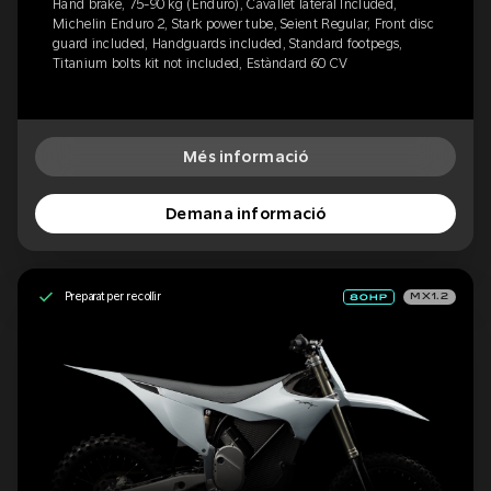
Hand brake, 75-90 kg (Enduro), Cavallet lateral Included,
Michelin Enduro 2, Stark power tube, Seient Regular, Front disc
guard included, Handguards included, Standard footpegs,
Titanium bolts kit not included, Estàndard 60 CV
Més informació
Demana informació
Preparat per recollir
MX1.2