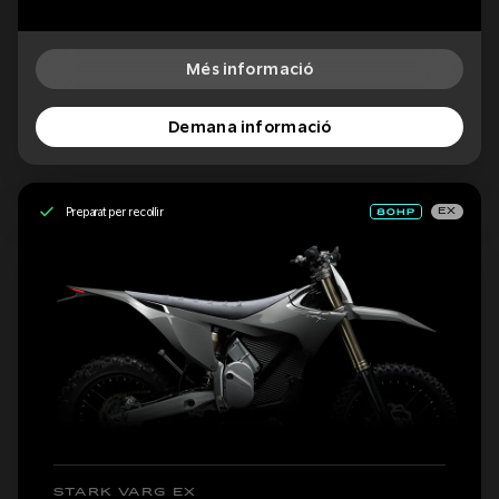
Més informació
Demana informació
Preparat per recollir
EX
STARK VARG EX