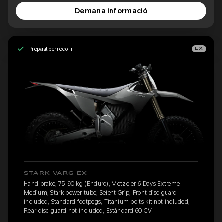
Demana informació
Preparat per recollir
EX
STARK VARG EX
Hand brake, 75-90 kg (Enduro), Metzeler 6 Days Extreme
Medium, Stark power tube, Seient Grip, Front disc guard
included, Standard footpegs, Titanium bolts kit not included,
Rear disc guard not included, Estàndard 60 CV