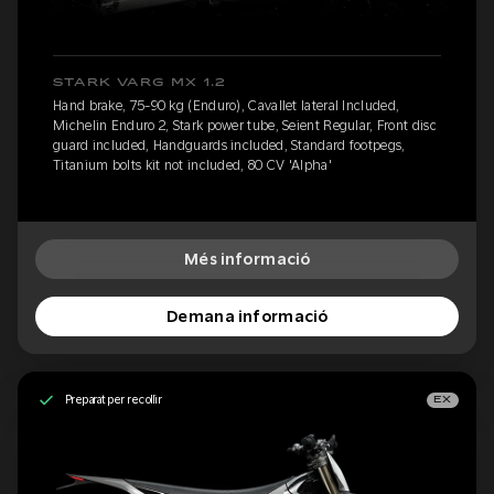
STARK VARG MX 1.2
Hand brake, 75-90 kg (Enduro), Cavallet lateral Included,
Michelin Enduro 2, Stark power tube, Seient Regular, Front disc
guard included, Handguards included, Standard footpegs,
Titanium bolts kit not included, 80 CV 'Alpha'
Més informació
Demana informació
Preparat per recollir
EX