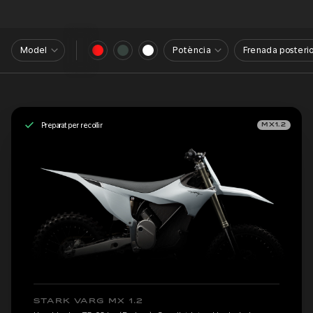
Model
Potència
Frenada posterio
Preparat per recollir
MX1.2
STARK VARG MX 1.2