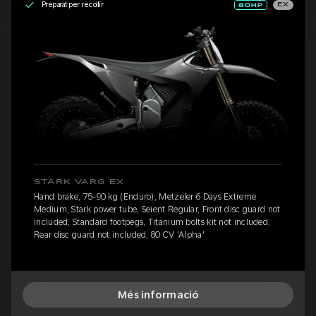
Preparat per recollir
EX
STARK VARG EX
Hand brake, 75-90 kg (Enduro), Metzeler 6 Days Extreme
Medium, Stark power tube, Seient Regular, Front disc guard not
included, Standard footpegs, Titanium bolts kit not included,
Rear disc guard not included, 80 CV 'Alpha'
Més informació