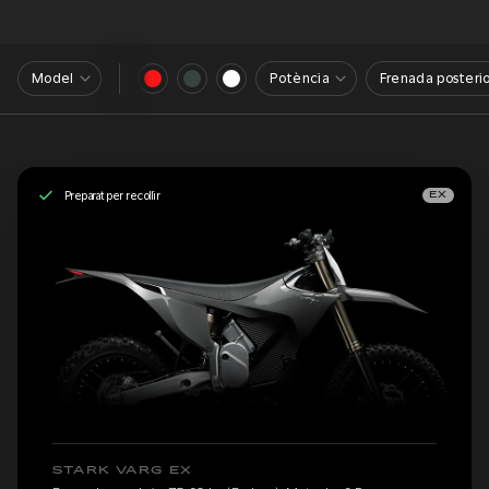
Model
Potència
Frenada posterio
Preparat per recollir
EX
STARK VARG EX