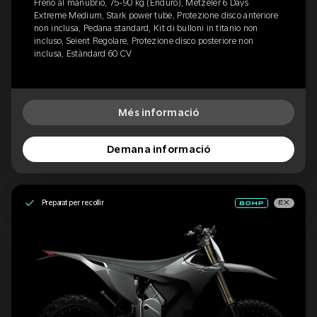
Freno al manubrio, 75-90 kg (Enduro), Metzeler 6 Days
Extreme Medium, Stark power tube, Protezione disco anteriore
non inclusa, Pedana standard, Kit di bulloni in titanio non
incluso, Seient Regolare, Protezione disco posteriore non
inclusa, Estàndard 60 CV
Més informació
Demana informació
Preparat per recollir
EX