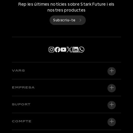
Rep les últimes notícies sobre Stark Future i els
nostres productes
Subscriu-te
VARG
VARG EX
EMPRESA
VARG MX 1.2
Sobre nosaltres
SUPORT
VARG SM
Sala de premsa
Factory Edition
Central de suport
COMPTE
Converteix-te en concessionari
Motos en estoc
Tècnics i tutorials