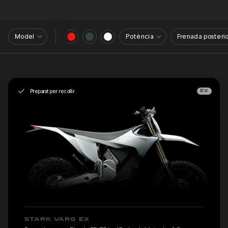
Model
Potència
Frenada posterio
Preparat per recollir
EX
STARK VARG EX