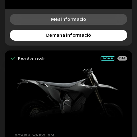
Més informació
Demana informació
Preparat per recollir
SM
STARK VARG SM