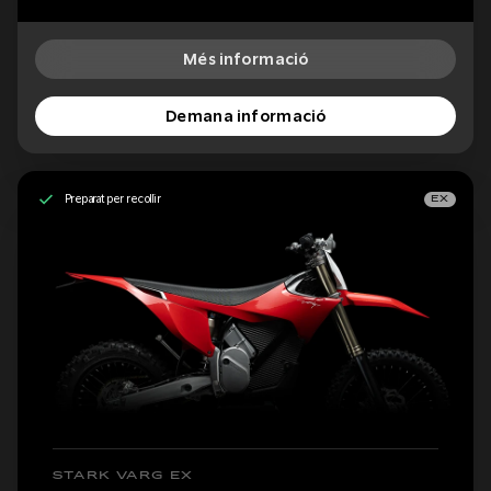
Més informació
Demana informació
Preparat per recollir
EX
STARK VARG EX