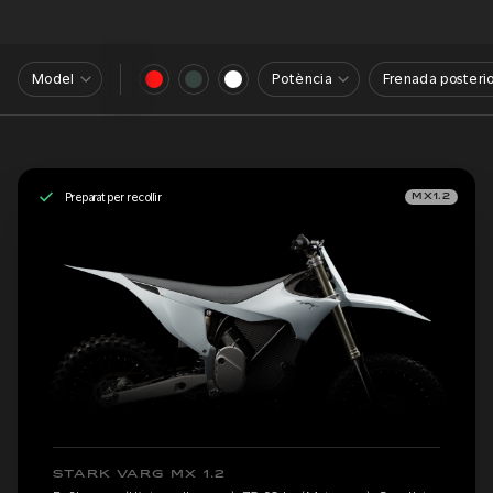
Model
Potència
Frenada posterio
Preparat per recollir
MX1.2
STARK VARG MX 1.2