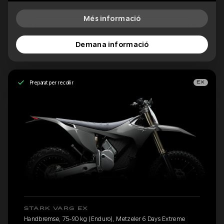
Més informació
Demana informació
Preparat per recollir
EX
STARK VARG EX
Handbremse, 75-90 kg (Enduro), Metzeler 6 Days Extreme