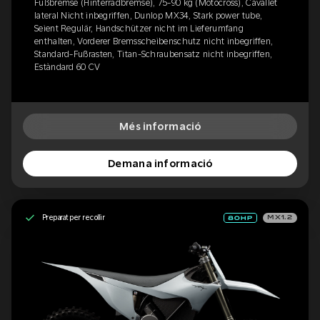
Fußbremse (Hinterradbremse), 75-90 kg (Motocross), Cavallet
lateral Nicht inbegriffen, Dunlop MX34, Stark power tube,
Seient Regulär, Handschützer nicht im Lieferumfang
enthalten, Vorderer Bremsscheibenschutz nicht inbegriffen,
Standard-Fußrasten, Titan-Schraubensatz nicht inbegriffen,
Estàndard 60 CV
Més informació
Demana informació
Preparat per recollir
MX1.2