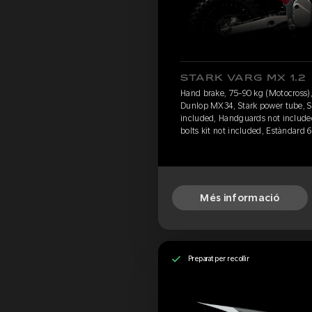
STARK VARG MX 1.2
Hand brake, 75-90 kg (Motocross), 
Dunlop MX34, Stark power tube, Se
included, Handguards not include
bolts kit not included, Estàndard 
Més informació
Preparat per recollir