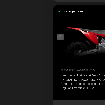
Preparat per recollir
STARK VARG EX
Hand brake, Metzeler 6 Days Extr
included, Stark power tube, Front
(Enduro), Standard footpegs, Titan
Regular, Estàndard 60 CV