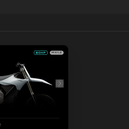
MX1.2
2