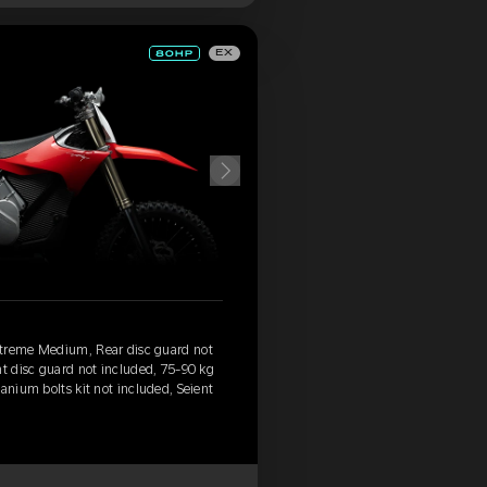
EX
xtreme Medium, Rear disc guard not
nt disc guard not included, 75-90 kg
anium bolts kit not included, Seient