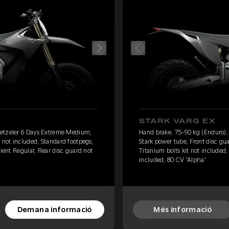
STARK VARG EX
Metzeler 6 Days Extreme Medium,
Hand brake, 75-90 kg (Enduro)
 not included, Standard footpegs,
Stark power tube, Front disc gu
eient Regular, Rear disc guard not
Titanium bolts kit not included,
included, 80 CV 'Alpha'
Demana informació
Més informació