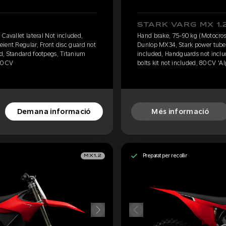
STARK VARG MX 1.
Cavallet lateral Not included,
Hand brake, 75-90 kg (Motocross
ient Regular, Front disc guard not
Dunlop MX34, Stark power tube, 
d, Standard footpegs, Titanium
included, Handguards not inclu
60 CV
bolts kit not included, 80 CV 'A
Demana informació
Més informació
Preparat per recollir
MX1.2