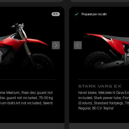
Preparat per recollir
EX
STARK VARG EX
eme Medium, Rear disc guard not
Hand brake, Metzeler 6 Days E
 disc guard not included, 75-90 kg
included, Stark power tube, Fro
ium bolts kit not included, Seient
(Enduro), Standard footpegs, Tit
Regular, 80 CV 'Alpha'