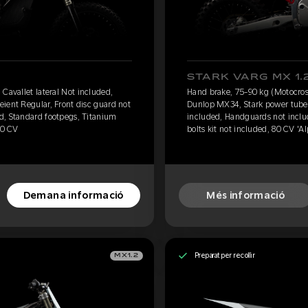
STARK VARG MX 1.
Cavallet lateral Not included,
Hand brake, 75-90 kg (Motocross
ient Regular, Front disc guard not
Dunlop MX34, Stark power tube, 
d, Standard footpegs, Titanium
included, Handguards not inclu
60 CV
bolts kit not included, 80 CV 'A
Demana informació
Més informació
Preparat per recollir
MX1.2