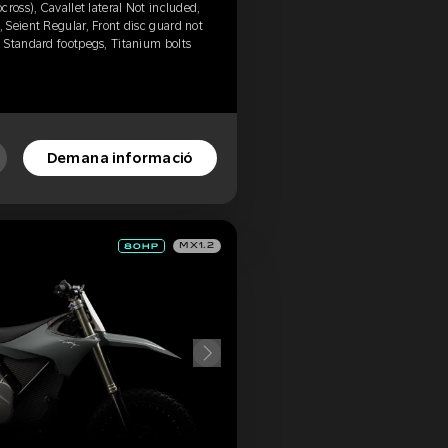
ross), Cavallet lateral Not included,
Seient Regular, Front disc guard not
 Standard footpegs, Titanium bolts
Demana informació
MX1.2