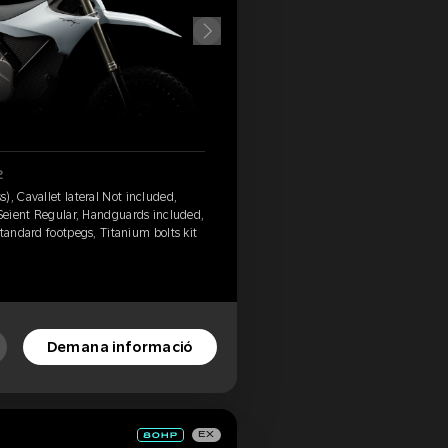
2
), Cavallet lateral Not included,
 Seient Regular, Handguards included,
tandard footpegs, Titanium bolts kit
Demana informació
EX