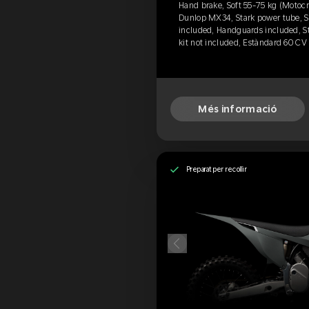
Hand brake, Soft 55-75 kg (Motocro
Dunlop MX34, Stark power tube, Se
included, Handguards included, S
kit not included, Estàndard 60 CV
Més informació
Preparat per recollir