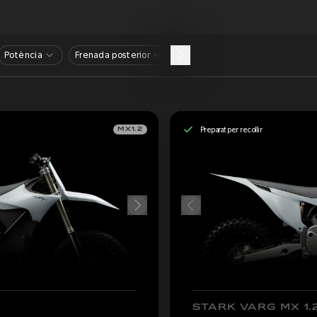
Potència
Frenada posterior
Preparat per recollir
MX1.2
STARK VARG MX 1.