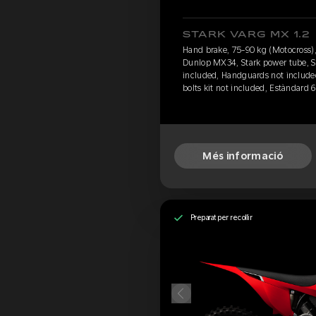
STARK VARG MX 1.2
Hand brake, 75-90 kg (Motocross), 
Dunlop MX34, Stark power tube, Se
included, Handguards not include
bolts kit not included, Estàndard 
Més informació
Preparat per recollir