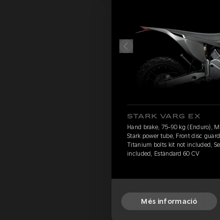
STARK VARG EX
Hand brake, 75-90 kg (Enduro), 
Stark power tube, Front disc guard
Titanium bolts kit not included, S
included, Estàndard 60 CV
Més informació