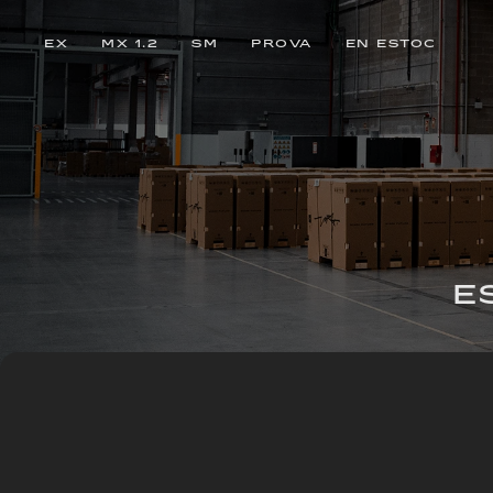
EX
MX 1.2
SM
PROVA
EN ESTOC
E