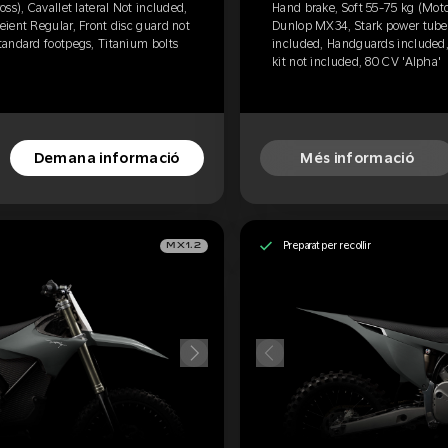
ss), Cavallet lateral Not included,
Hand brake, Soft 55-75 kg (Motoc
ient Regular, Front disc guard not
Dunlop MX34, Stark power tube, 
tandard footpegs, Titanium bolts
included, Handguards included,
kit not included, 80 CV 'Alpha'
Demana informació
Més informació
Preparat per recollir
MX1.2