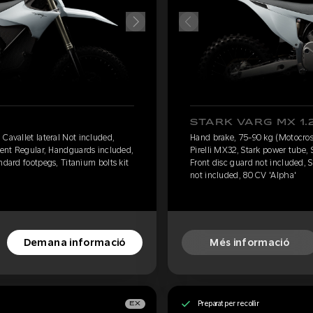
STARK VARG MX 1.
Cavallet lateral Not included,
Hand brake, 75-90 kg (Motocross
eient Regular, Handguards included,
Pirelli MX32, Stark power tube,
ndard footpegs, Titanium bolts kit
Front disc guard not included, S
not included, 80 CV 'Alpha'
Demana informació
Més informació
Preparat per recollir
EX