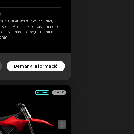
2
), Cavallet lateral Not included,
Seient Regular, Front disc guard not
ded, Standard footpegs, Titanium
lpha'
Demana informació
MX1.2