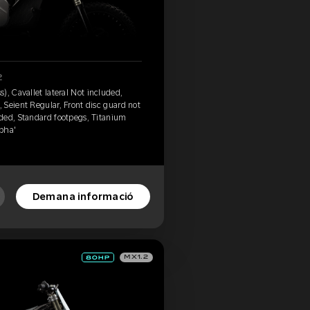
2
), Cavallet lateral Not included,
Seient Regular, Front disc guard not
ded, Standard footpegs, Titanium
lpha'
Demana informació
MX1.2