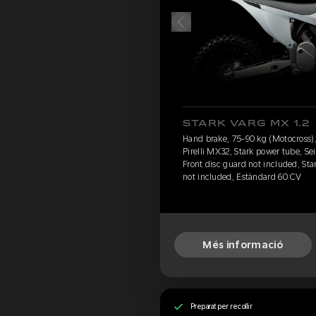
STARK VARG MX 1.2
Hand brake, 75-90 kg (Motocross), 
Pirelli MX32, Stark power tube, S
Front disc guard not included, Sta
not included, Estàndard 60 CV
Més informació
Preparat per recollir