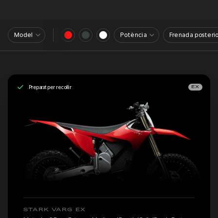
Model
Potència
Frenada posterio
Preparat per recollir
EX
STARK VARG EX