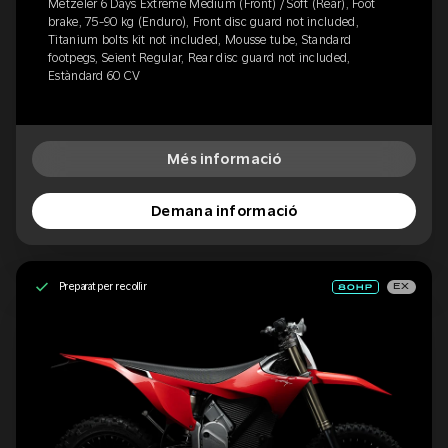
Metzeler 6 Days Extreme Medium (Front) / Soft (Rear), Foot
brake, 75-90 kg (Enduro), Front disc guard not included,
Titanium bolts kit not included, Mousse tube, Standard
footpegs, Seient Regular, Rear disc guard not included,
Estàndard 60 CV
Més informació
Demana informació
Preparat per recollir
EX