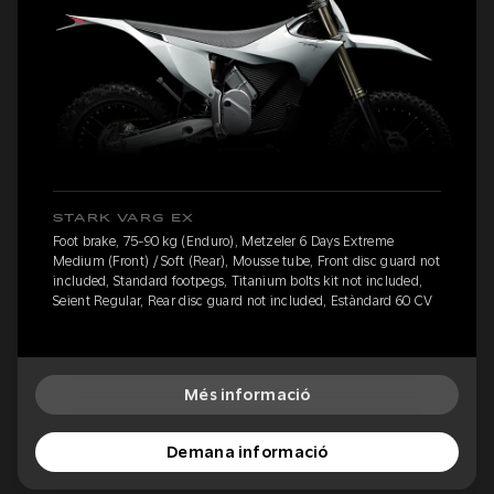
STARK VARG EX
Foot brake, 75-90 kg (Enduro), Metzeler 6 Days Extreme
Medium (Front) / Soft (Rear), Mousse tube, Front disc guard not
included, Standard footpegs, Titanium bolts kit not included,
Seient Regular, Rear disc guard not included, Estàndard 60 CV
Més informació
Demana informació