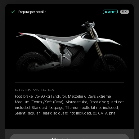
Preparat per recollir
EX
STARK VARG EX
Foot brake, 75-90 kg (Enduro), Metzeler 6 Days Extreme
Medium (Front) / Soft (Rear), Mousse tube, Front disc guard not
included, Standard footpegs, Titanium bolts kit not included,
Seient Regular, Rear disc guard not included, 80 CV 'Alpha'