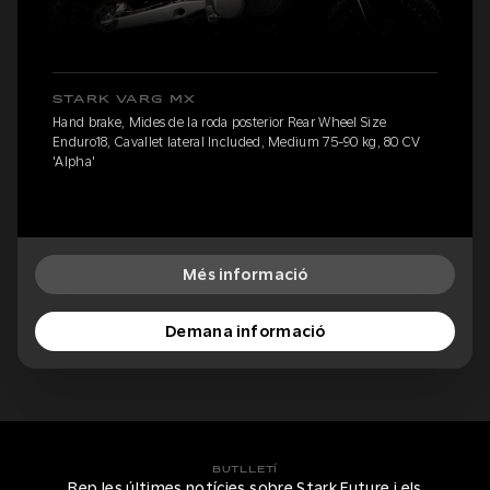
STARK VARG MX
Hand brake, Mides de la roda posterior Rear Wheel Size
Enduro18, Cavallet lateral Included, Medium 75-90 kg, 80 CV
'Alpha'
Més informació
Demana informació
BUTLLETÍ
Rep les últimes notícies sobre Stark Future i els