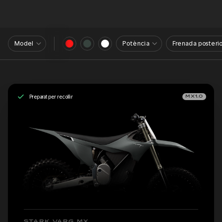
Model
Potència
Frenada posterio
Preparat per recollir
MX1.0
STARK VARG MX