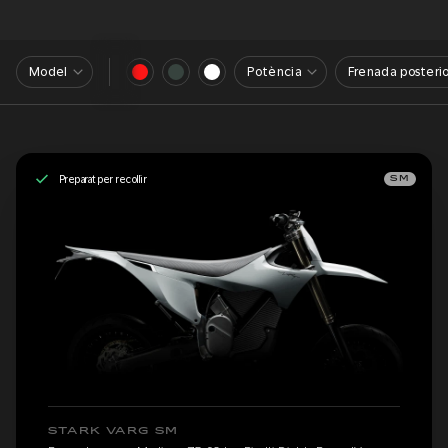
Model
Potència
Frenada posterio
Preparat per recollir
SM
STARK VARG SM