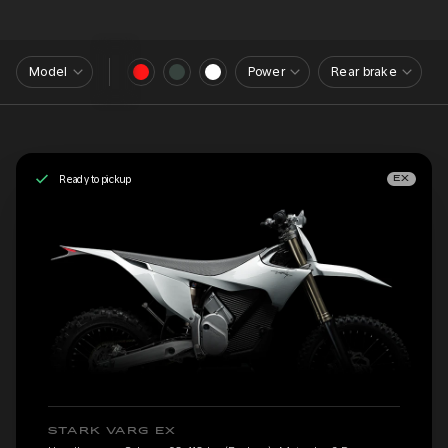
Model
Power
Rear brake
Ready to pickup
EX
STARK VARG EX