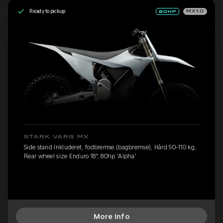
Ready to pickup
MX1.0
STARK VARG MX
Side stand Inkluderet, fodbremse (bagbremse), Hård 90-110 kg,
Rear wheel size Enduro 18", 80hp 'Alpha'
More Info