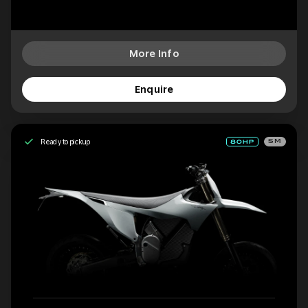
More Info
Enquire
Ready to pickup
SM