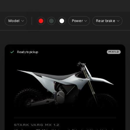
Model
Power
Rear brake
Ready to pickup
MX1.2
STARK VARG MX 1.2