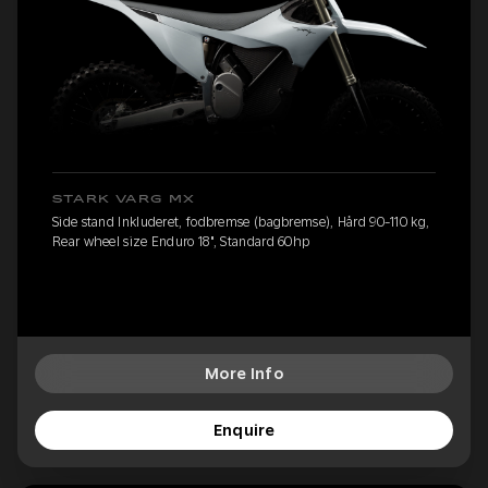
STARK VARG MX
Side stand Inkluderet, fodbremse (bagbremse), Hård 90-110 kg,
Rear wheel size Enduro 18", Standard 60hp
More Info
Enquire