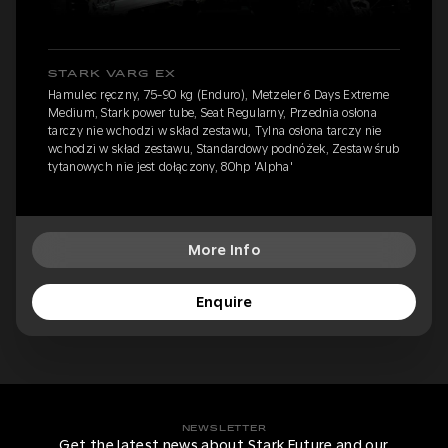
STARK VARG EX
Hamulec ręczny, 75-90 kg (Enduro), Metzeler 6 Days Extreme
Medium, Stark power tube, Seat Regularny, Przednia osłona
tarczy nie wchodzi w skład zestawu, Tylna osłona tarczy nie
wchodzi w skład zestawu, Standardowy podnóżek, Zestaw śrub
tytanowych nie jest dołączony, 80hp 'Alpha'
More Info
Enquire
NEWSLETTER
Get the latest news about Stark Future and our