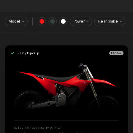
Model
Power
Rear brake
Ready to pickup
MX1.2
STARK VARG MX 1.2