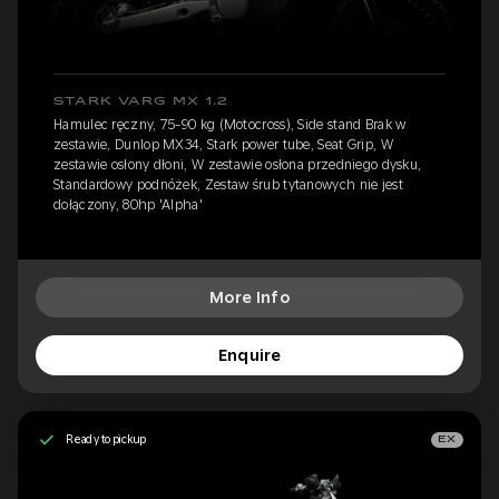
STARK VARG MX 1.2
Hamulec ręczny, 75-90 kg (Motocross), Side stand Brak w
zestawie, Dunlop MX34, Stark power tube, Seat Grip, W
zestawie osłony dłoni, W zestawie osłona przedniego dysku,
Standardowy podnóżek, Zestaw śrub tytanowych nie jest
dołączony, 80hp 'Alpha'
More Info
Enquire
Ready to pickup
EX