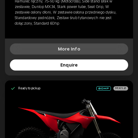
Hamulec ręczny, 75-90 kg (Motocross), Side stand Brak w
zestawie, Dunlop MX34, Stark power tube, Seat Grip, W
zestawie osłony dłoni, W zestawie osłona przedniego dysku,
Standardowy podnóżek, Zestaw śrub tytanowych nie jest
dołączony, Standard 60hp
More Info
Enquire
Ready to pickup
MX1.2