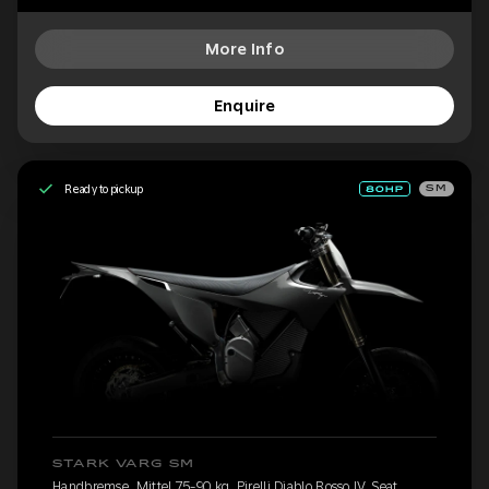
More Info
Enquire
Ready to pickup
SM
STARK VARG SM
Handbremse, Mittel 75-90 kg, Pirelli Diablo Rosso IV, Seat