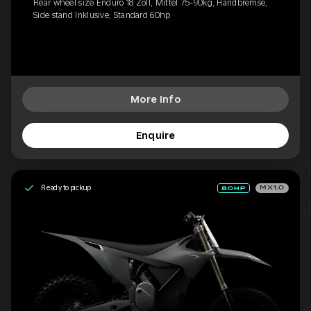
Rear wheel size Enduro 18 Zoll, Mittel 75-90kg, Handbremse,
Side stand Inklusive, Standard 60hp
More Info
Enquire
Ready to pickup
MX1.0