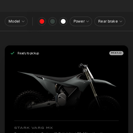
Model
Power
Rear brake
Ready to pickup
MX1.0
STARK VARG MX