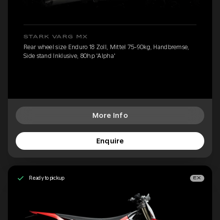
STARK VARG MX
Rear wheel size Enduro 18 Zoll, Mittel 75-90kg, Handbremse,
Side stand Inklusive, 80hp 'Alpha'
More Info
Enquire
Ready to pickup
EX