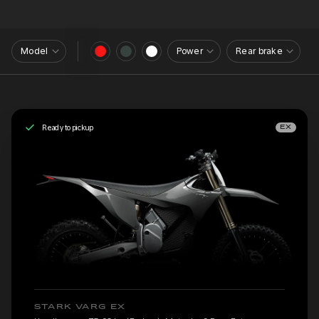
Model
Power
Rear brake
Ready to pickup
EX
STARK VARG EX