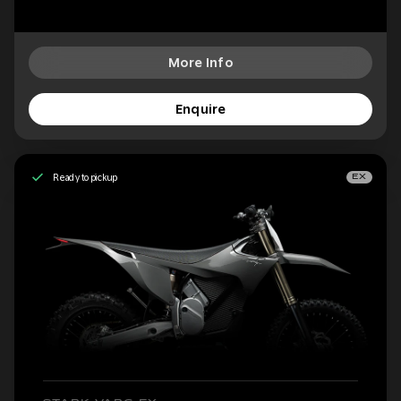
More Info
Enquire
Ready to pickup
EX