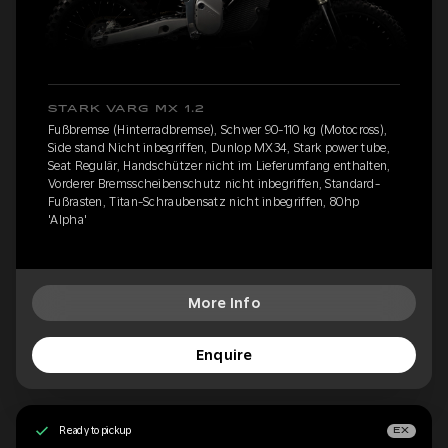
STARK VARG MX 1.2
Fußbremse (Hinterradbremse), Schwer 90-110 kg (Motocross),
Side stand Nicht inbegriffen, Dunlop MX34, Stark power tube,
Seat Regulär, Handschützer nicht im Lieferumfang enthalten,
Vorderer Bremsscheibenschutz nicht inbegriffen, Standard-
Fußrasten, Titan-Schraubensatz nicht inbegriffen, 80hp
'Alpha'
More Info
Enquire
Ready to pickup
EX