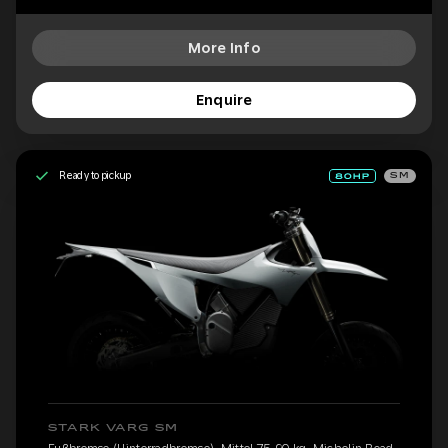
More Info
Enquire
Ready to pickup
SM
STARK VARG SM