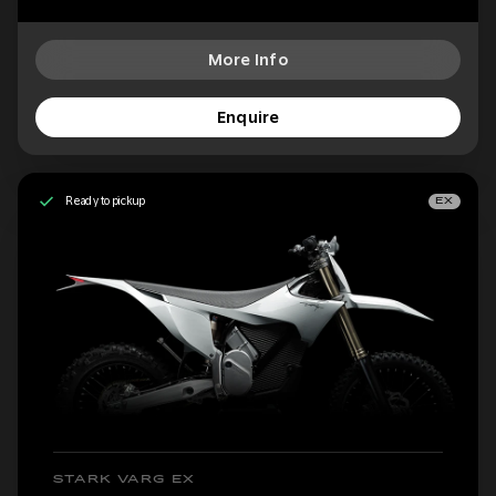
More Info
Enquire
Ready to pickup
EX
STARK VARG EX