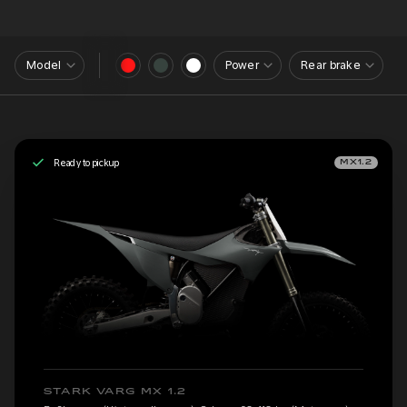
Model
Power
Rear brake
Ready to pickup
MX1.2
STARK VARG MX 1.2