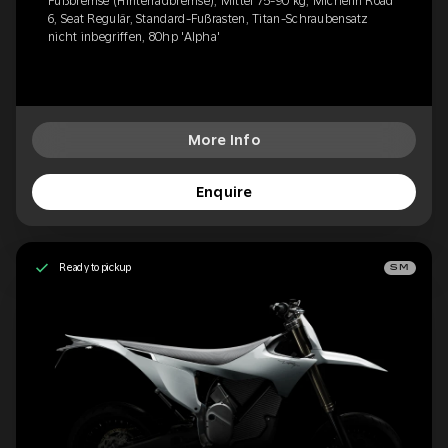
Fußbremse (Hinterradbremse), Mittel 75-90 kg, Michelin Road
6, Seat Regulär, Standard-Fußrasten, Titan-Schraubensatz
nicht inbegriffen, 80hp 'Alpha'
More Info
Enquire
Ready to pickup
SM