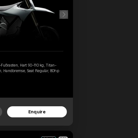
d-Fußrasten, Hart 90-110 kg, Titan-
n, Handbremse, Seat Regulär, 80hp
Enquire