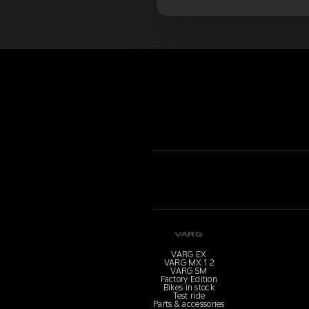
VARG
VARG EX
VARG MX 1.2
VARG SM
Factory Edition
Bikes in stock
Test ride
Parts & accessories