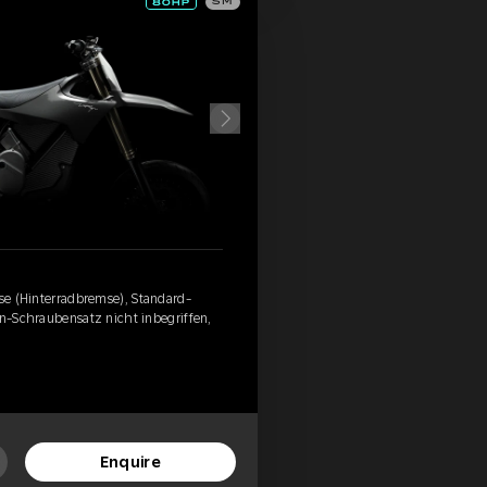
SM
mse (Hinterradbremse), Standard-
an-Schraubensatz nicht inbegriffen,
Enquire