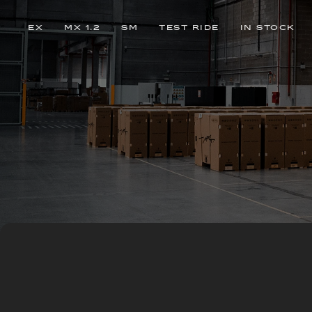
EX
MX 1.2
SM
TEST RIDE
IN STOCK