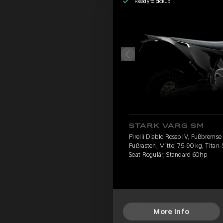
Ready to pickup
STARK VARG SM
Pirelli Diablo Rosso IV, Fußbrems
Fußrasten, Mittel 75-90 kg, Titan
Seat Regulär, Standard 60hp
More Info