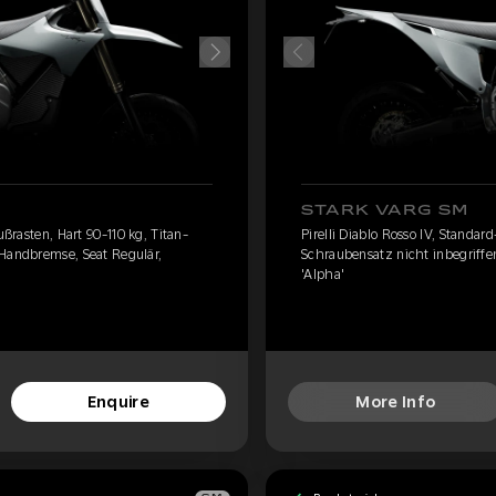
STARK VARG SM
ußrasten, Hart 90-110 kg, Titan-
Pirelli Diablo Rosso IV, Standar
 Handbremse, Seat Regulär,
Schraubensatz nicht inbegriffe
'Alpha'
Enquire
More Info