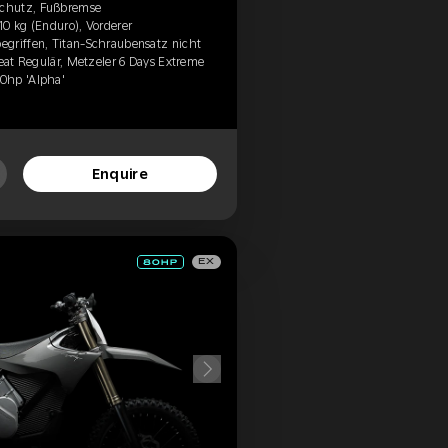
schutz, Fußbremse
10 kg (Enduro), Vorderer
egriffen, Titan-Schraubensatz nicht
Seat Regulär, Metzeler 6 Days Extreme
0hp 'Alpha'
Enquire
EX