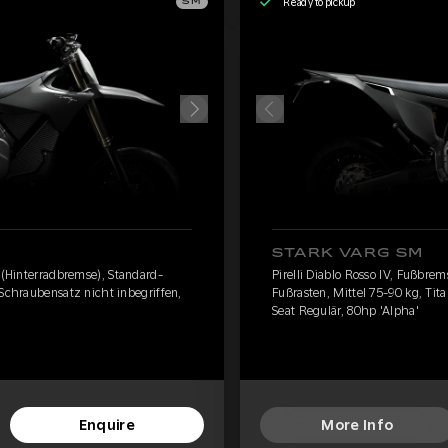
Ready to pickup
SM
STARK VARG SM
e (Hinterradbremse), Standard-
Pirelli Diablo Rosso IV, Fußbre
-Schraubensatz nicht inbegriffen,
Fußrasten, Mittel 75-90 kg, Tit
Seat Regulär, 80hp 'Alpha'
Enquire
More Info