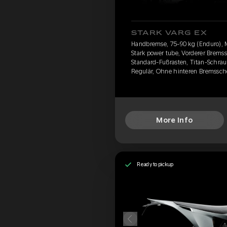
STARK VARG EX
Handbremse, 75-90 kg (Enduro), 
Stark power tube, Vorderer Brems
Standard-Fußrasten, Titan-Schraub
Regulär, Ohne hinteren Bremssch
More Info
Ready to pickup