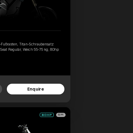
rd-Fußrasten, Titan-Schraubensatz
 Seat Regulär, Weich 55-75 kg, 80hp
Enquire
SM