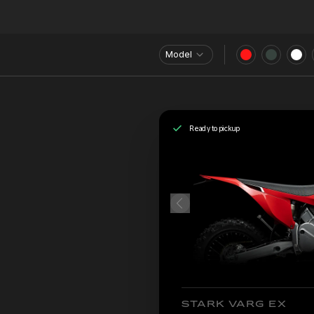
Model
Ready to pickup
STARK VARG EX