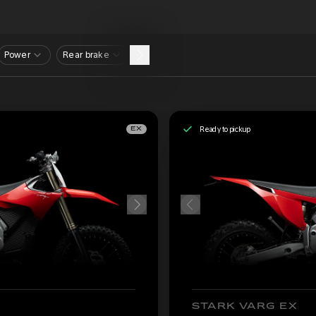
Power
Rear brake
Ready to pickup
EX
STARK VARG EX