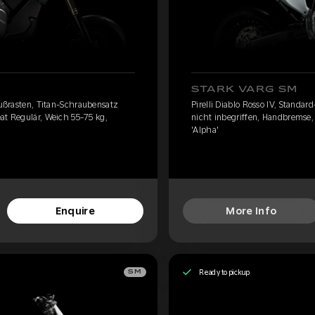
STARK VARG SM
-Fußrasten, Titan-Schraubensatz
Pirelli Diablo Rosso IV, Standa
at Regulär, Weich 55-75 kg,
nicht inbegriffen, Handbremse,
'Alpha'
Enquire
More Info
Ready to pickup
SM