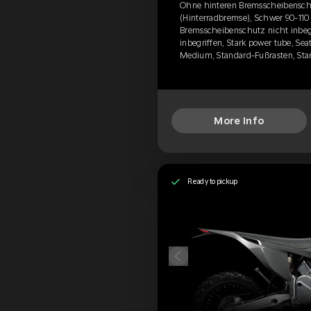
Ohne hinteren Bremsscheibensc
(Hinterradbremse), Schwer 90-110 
Bremsscheibenschutz nicht inbegr
inbegriffen, Stark power tube, Se
Medium, Standard-Fußrasten, St
More Info
Ready to pickup