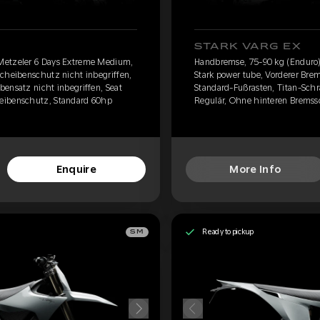
STARK VARG EX
Metzeler 6 Days Extreme Medium,
Handbremse, 75-90 kg (Enduro)
scheibenschutz nicht inbegriffen,
Stark power tube, Vorderer Bre
ensatz nicht inbegriffen, Seat
Standard-Fußrasten, Titan-Schr
eibenschutz, Standard 60hp
Regulär, Ohne hinteren Bremss
Enquire
More Info
Ready to pickup
SM