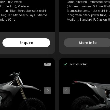
hutz, Fußbremse
Ohne hinteren Bremsscheiben
kg (Enduro), Vorderer
(Hinterradbremse), Schwer 90-1
iffen, Titan-Schraubensatz nicht
Bremsscheibenschutz nicht inb
at Regulär, Metzeler 6 Days Extreme
inbegriffen, Stark power tube, 
andard 60hp
Medium, Standard-Fußrasten, 8
Enquire
More Info
Ready to pickup
EX