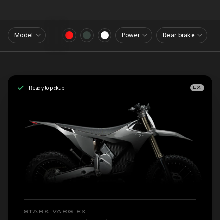
Model
Power
Rear brake
Ready to pickup
EX
STARK VARG EX