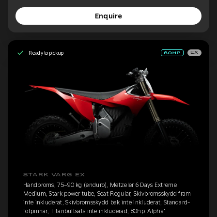
Enquire
Ready to pickup
EX
STARK VARG EX
Handbroms, 75–90 kg (enduro), Metzeler 6 Days Extreme
Medium, Stark power tube, Seat Regular, Skivbromsskydd fram
inte inkluderat, Skivbromsskydd bak inte inkluderat, Standard-
fotpinnar, Titanbultsats inte inkluderad, 80hp 'Alpha'