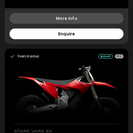
More Info
Enquire
Ready to pickup
EX
STARK VARG EX