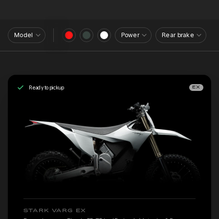
Model
Power
Rear brake
Ready to pickup
EX
STARK VARG EX