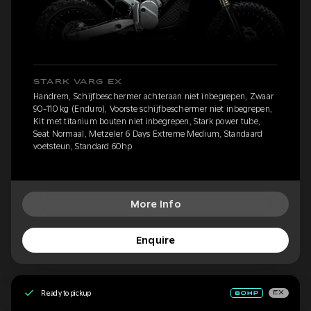
STARK VARG EX
Handrem, Schijfbeschermer achteraan niet inbegrepen, Zwaar
90-110 kg (Enduro), Voorste schijfbeschermer niet inbegrepen,
Kit met titanium bouten niet inbegrepen, Stark power tube,
Seat Normaal, Metzeler 6 Days Extreme Medium, Standaard
voetsteun, Standard 60hp
More Info
Enquire
Ready to pickup
EX