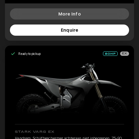
More Info
Enquire
Ready to pickup
EX
STARK VARG EX
Handrem, Schijfbeschermer achteraan niet inbegrepen, 75-90