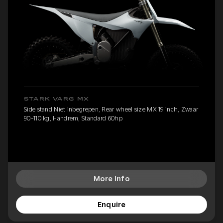
STARK VARG MX
Side stand Niet inbegrepen, Rear wheel size MX 19 inch, Zwaar
90-110 kg, Handrem, Standard 60hp
More Info
Enquire