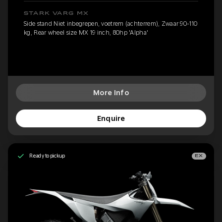
STARK VARG MX
Side stand Niet inbegrepen, voetrem (achterrem), Zwaar 90-110
kg, Rear wheel size MX 19 inch, 80hp 'Alpha'
More Info
Enquire
Ready to pickup
EX