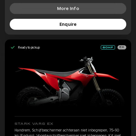
More Info
Enquire
Ready to pickup
EX
STARK VARG EX
Handrem, Schijfbeschermer achteraan niet inbegrepen, 75-90
kg (Enduro), Voorste schijfbeschermer niet inbegrepen, Kit met