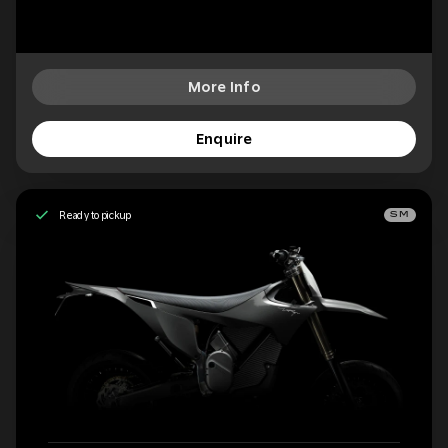
More Info
Enquire
Ready to pickup
SM