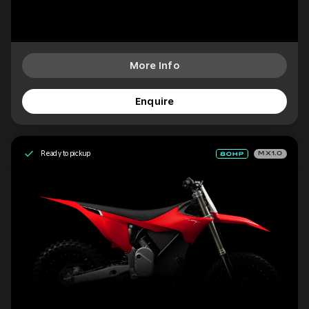
More Info
Enquire
Ready to pickup
MX1.0