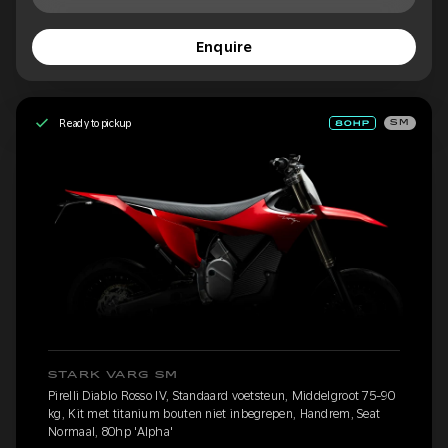
Enquire
Ready to pickup
SM
STARK VARG SM
Pirelli Diablo Rosso IV, Standaard voetsteun, Middelgroot 75-90
kg, Kit met titanium bouten niet inbegrepen, Handrem, Seat
Normaal, 80hp 'Alpha'