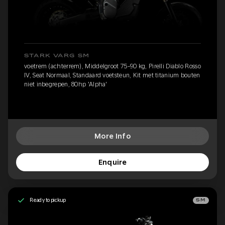
STARK VARG SM
voetrem (achterrem), Middelgroot 75-90 kg, Pirelli Diablo Rosso
IV, Seat Normaal, Standaard voetsteun, Kit met titanium bouten
niet inbegrepen, 80hp 'Alpha'
More Info
Enquire
Ready to pickup
SM