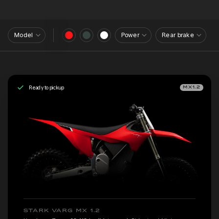
Model
Power
Rear brake
Ready to pickup
MX1.2
STARK VARG MX 1.2