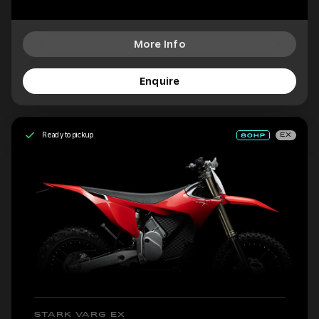
More Info
Enquire
Ready to pickup
EX
STARK VARG EX