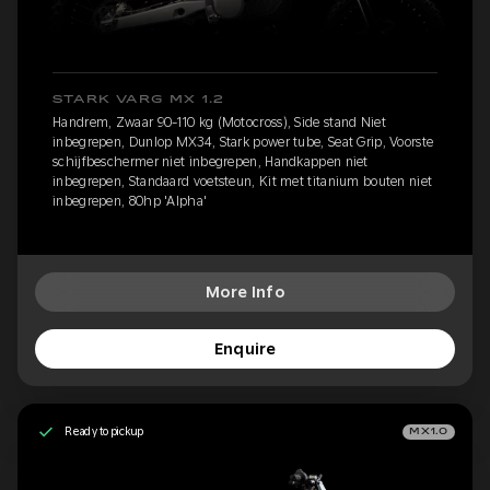
STARK VARG MX 1.2
Handrem, Zwaar 90-110 kg (Motocross), Side stand Niet
inbegrepen, Dunlop MX34, Stark power tube, Seat Grip, Voorste
schijfbeschermer niet inbegrepen, Handkappen niet
inbegrepen, Standaard voetsteun, Kit met titanium bouten niet
inbegrepen, 80hp 'Alpha'
More Info
Enquire
Ready to pickup
MX1.0