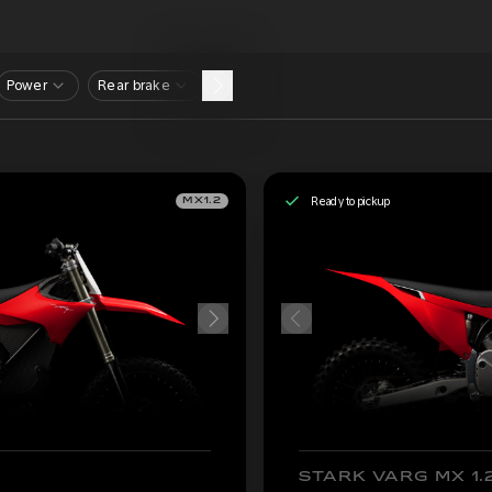
Power
Rear brake
Ready to pickup
MX1.2
STARK VARG MX 1.