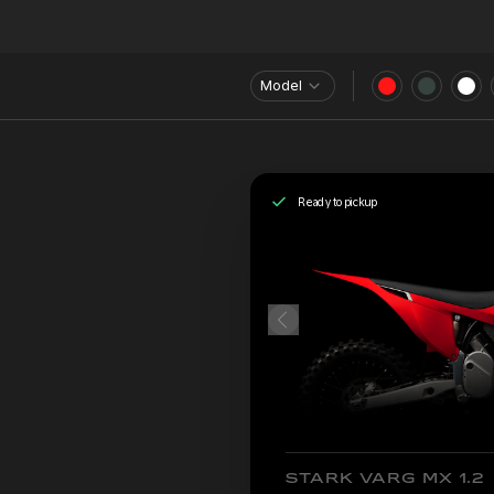
Model
Ready to pickup
STARK VARG MX 1.2