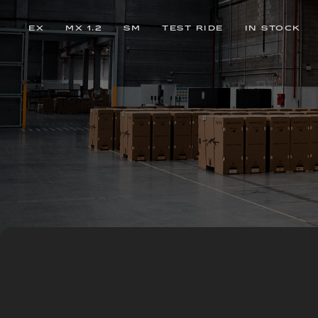
EX
MX 1.2
SM
TEST RIDE
IN STOCK