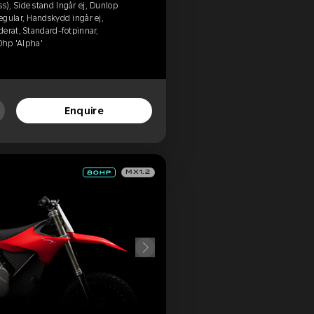
), Side stand Ingår ej, Dunlop
egular, Handskydd ingår ej,
erat, Standard-fotpinnar,
80hp 'Alpha'
Enquire
MX1.2