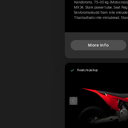
Handbroms, 75–90 kg (Motocross),
MX34, Stark power tube, Seat Regu
Skivbromsskydd fram inte inkluder
Titanbultsats inte inkluderad, St
More Info
Ready to pickup