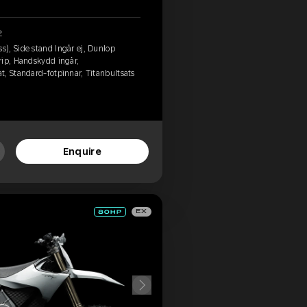
2
), Side stand Ingår ej, Dunlop
rip, Handskydd ingår,
, Standard-fotpinnar, Titanbultsats
Enquire
EX