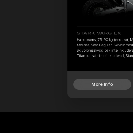
STARK VARG EX
Handbroms, 75–90 kg (enduro), M
Mousse, Seat Regular, Skivbromssk
Skivbromsskydd bak inte inkludera
Titanbultsats inte inkluderad, St
More Info