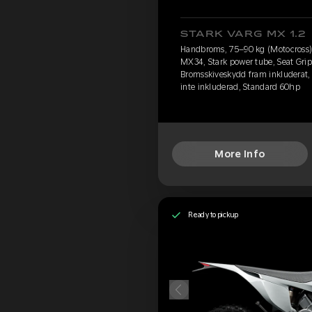
STARK VARG MX 1.2
Handbroms, 75–90 kg (Motocross),
MX34, Stark power tube, Seat Grip
Bromsskiveskydd fram inkluderat, 
inte inkluderad, Standard 60hp
More Info
Ready to pickup