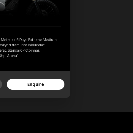
, Metzeler 6 Days Extreme Medium,
sskydd fram inte inkluderat,
rat, Standard-fotpinnar,
80hp 'Alpha'
Enquire