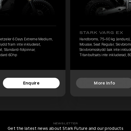
STARK VARG EX
etzeler 6 Days Extreme Medium,
Handbroms, 75–90 kg (enduro)
ydd fram inte inkluderat,
Mousse, Seat Regular, Skivbrom
t, Standard-fotpinnar,
Skivbromsskydd bak inte inklude
andard 60hp
Titanbultsats inte inkluderad, 
Enquire
More Info
NEWSLETTER
Get the latest news about Stark Future and our products