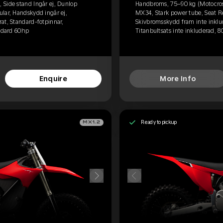
 Side stand Ingår ej, Dunlop
Handbroms, 75–90 kg (Motocross
lar, Handskydd ingår ej,
MX34, Stark power tube, Seat R
at, Standard-fotpinnar,
Skivbromsskydd fram inte inklud
andard 60hp
Titanbultsats inte inkluderad, 
Enquire
More Info
Ready to pickup
MX1.2